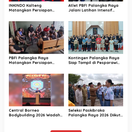
INKINDO Kalteng
Atlet PBFI Palangka Raya
Matangkan Persiapan
Jalani Latihan Intensif
Musprov XII
Jelang Porprov 2026
PBFI Palangka Raya
Kontingen Palangka Raya
Matangkan Persiapan
Siap Tampil di Pesparawi
Porprov 2026
Nasional XIV
Central Borneo
Seleksi Paskibraka
Bodybuilding 2026 Wadah
Palangka Raya 2026 Diikuti
Prestasi Atlet Fitness
156 Pelajar