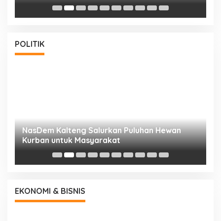
POLITIK
NasDem Kalteng Salurkan Puluhan Hewan
N
Kurban untuk Masyarakat
P
EKONOMI & BISNIS