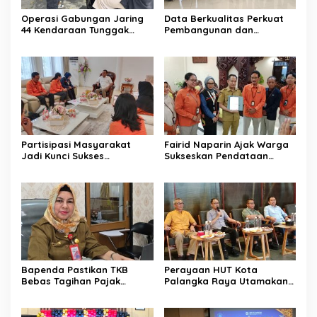
Operasi Gabungan Jaring
Data Berkualitas Perkuat
44 Kendaraan Tunggak
Pembangunan dan
Pajak
Kesejahteraan Warga
Partisipasi Masyarakat
Fairid Naparin Ajak Warga
Jadi Kunci Sukses
Sukseskan Pendataan
Pelaksanaan SE 2026
SE2026
Bapenda Pastikan TKB
Perayaan HUT Kota
Bebas Tagihan Pajak
Palangka Raya Utamakan
Selama Tutup Pasca
Semangat Kolaborasi
Kebakaran