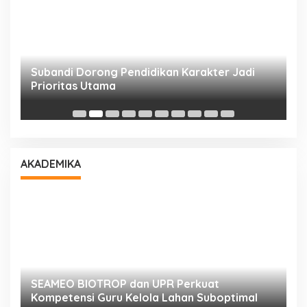
Subandi Dorong Pendidikan Karakter Jadi
T
Prioritas Utama
D
AKADEMIKA
n
SEAMEO BIOTROP dan UPR Perkuat
K
Kompetensi Guru Kelola Lahan Suboptimal
K