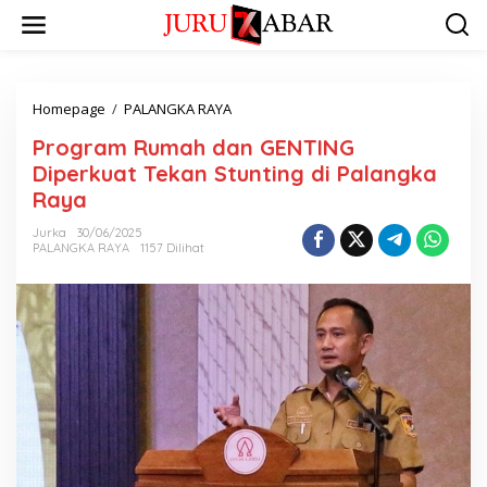
Homepage
/
PALANGKA RAYA
Program Rumah dan GENTING
Diperkuat Tekan Stunting di Palangka
Raya
Jurka
30/06/2025
PALANGKA RAYA
1157 Dilihat