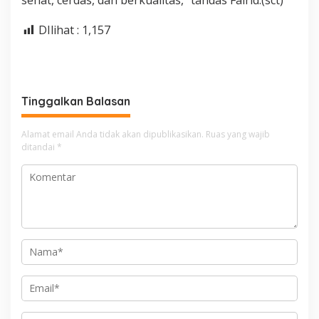
sehat, cerdas, dan berkualitas,” tandas Fairid.(sct)
DIlihat :
1,157
Tinggalkan Balasan
Alamat email Anda tidak akan dipublikasikan.
Ruas yang wajib
ditandai
*