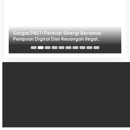
h
Satgas PASTI Perkuat Sinergi Berantas
P
Penipuan Digital Dan Keuangan Ilegal
B
Nasional