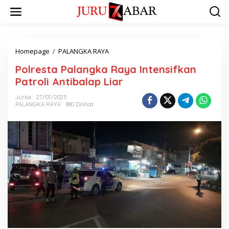
Homepage
/
PALANGKA RAYA
Polresta Palangka Raya Intensifkan
Patroli Antibalap Liar
Jurka
27/07/2025
PALANGKA RAYA
880 Dilihat