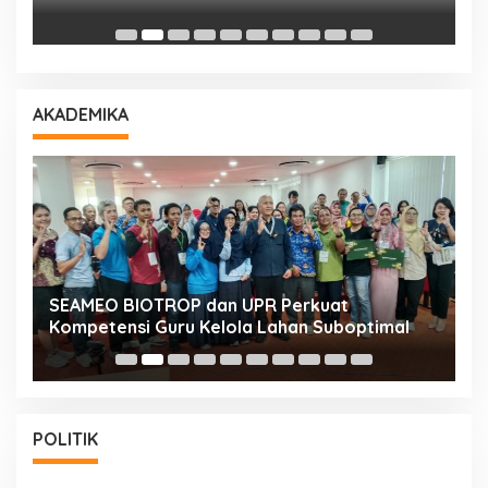
D
AKADEMIKA
n
SEAMEO BIOTROP dan UPR Perkuat
K
Kompetensi Guru Kelola Lahan Suboptimal
K
POLITIK