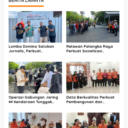
BERITA LAINNYA
Lomba Domino Satukan
Relawan Palangka Raya
Jurnalis, Perkuat
Perkuat Sosialisasi
Kebersamaan Bersama
Pencegahan Kebakaran
Pelaku UMKM
Operasi Gabungan Jaring
Data Berkualitas Perkuat
44 Kendaraan Tunggak
Pembangunan dan
Pajak
Kesejahteraan Warga