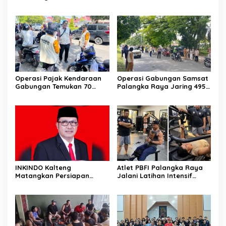
Operasi Pajak Kendaraan
Operasi Gabungan Samsat
Gabungan Temukan 70
Palangka Raya Jaring 495
Penunggak Pajak
Kendaraan Menunggak
Pajak
INKINDO Kalteng
Atlet PBFI Palangka Raya
Matangkan Persiapan
Jalani Latihan Intensif
Musprov XII
Jelang Porprov 2026