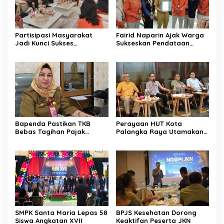
Partisipasi Masyarakat
Fairid Naparin Ajak Warga
Jadi Kunci Sukses
Sukseskan Pendataan
Pelaksanaan SE 2026
SE2026
Bapenda Pastikan TKB
Perayaan HUT Kota
Bebas Tagihan Pajak
Palangka Raya Utamakan
Selama Tutup Pasca
Semangat Kolaborasi
Kebakaran
SMPK Santa Maria Lepas 58
BPJS Kesehatan Dorong
Siswa Angkatan XVII
Keaktifan Peserta JKN