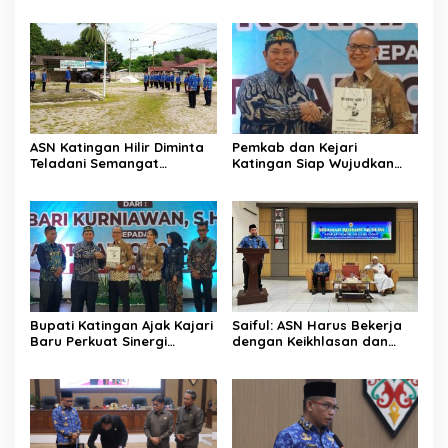
Kebun Rotan Rakyat
Semangat Juara Lewat
Olahraga
ASN Katingan Hilir Diminta
Pemkab dan Kejari
Teladani Semangat
Katingan Siap Wujudkan
Sumpah Pemuda
Pemerintahan Bersih
Bupati Katingan Ajak Kajari
Saiful: ASN Harus Bekerja
Baru Perkuat Sinergi
dengan Keikhlasan dan
Penegakan Hukum dan
Ketulusan Hati
Pembangunan Daerah