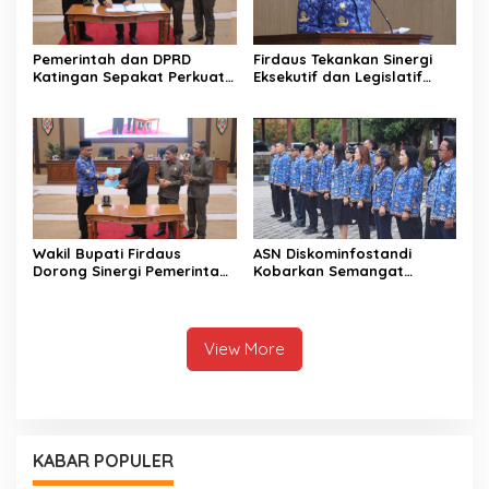
Pemerintah dan DPRD
Firdaus Tekankan Sinergi
Katingan Sepakat Perkuat
Eksekutif dan Legislatif
Sinergi Pembangunan
untuk Perkuat
Daerah
Pembangunan Katingan
Wakil Bupati Firdaus
ASN Diskominfostandi
Dorong Sinergi Pemerintah
Kobarkan Semangat
dan DPRD Wujudkan Tata
Persatuan Lewat Sumpah
Kelola yang Akuntabel
Pemuda
View More
KABAR POPULER