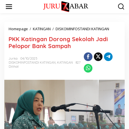
Homepage
/
KATINGAN
/
DISKOMINFOSTANDI KATINGAN
PKK Katingan Dorong Sekolah Jadi
Pelopor Bank Sampah
Jurka
04/10/2025
DISKOMINFOSTANDI KATINGAN
,
KATINGAN
827
Dilihat