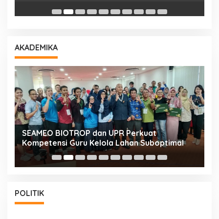
AKADEMIKA
n
SEAMEO BIOTROP dan UPR Perkuat
K
Kompetensi Guru Kelola Lahan Suboptimal
K
POLITIK