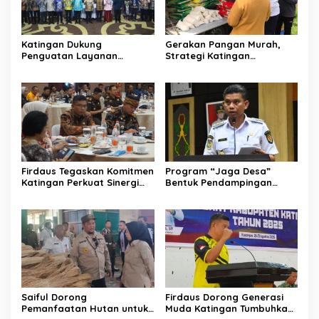
Katingan Dukung
Gerakan Pangan Murah,
Penguatan Layanan
Strategi Katingan
Informasi Publik dan PPID
Kendalikan Inflasi Daerah
Firdaus Tegaskan Komitmen
Program “Jaga Desa”
Katingan Perkuat Sinergi
Bentuk Pendampingan
Penanganan Konflik Sosial
Hukum bagi Aparatur Desa
di Katingan
Saiful Dorong
Firdaus Dorong Generasi
Pemanfaatan Hutan untuk
Muda Katingan Tumbuhkan