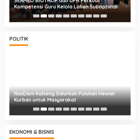
n
SEAMEO BIOTROP dan UPR Perkuat
K
Kompetensi Guru Kelola Lahan Suboptimal
K
POLITIK
NasDem Kalteng Salurkan Puluhan Hewan
N
Kurban untuk Masyarakat
P
EKONOMI & BISNIS