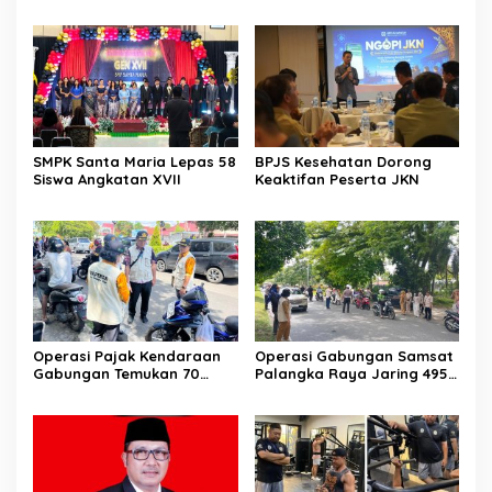
Selama Tutup Pasca
Semangat Kolaborasi
Kebakaran
SMPK Santa Maria Lepas 58
BPJS Kesehatan Dorong
Siswa Angkatan XVII
Keaktifan Peserta JKN
Operasi Pajak Kendaraan
Operasi Gabungan Samsat
Gabungan Temukan 70
Palangka Raya Jaring 495
Penunggak Pajak
Kendaraan Menunggak
Pajak