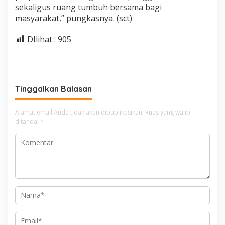
sekaligus ruang tumbuh bersama bagi
masyarakat,” pungkasnya. (sct)
DIlihat :
905
Tinggalkan Balasan
Alamat email Anda tidak akan dipublikasikan.
Ruas yang wajib
ditandai
*