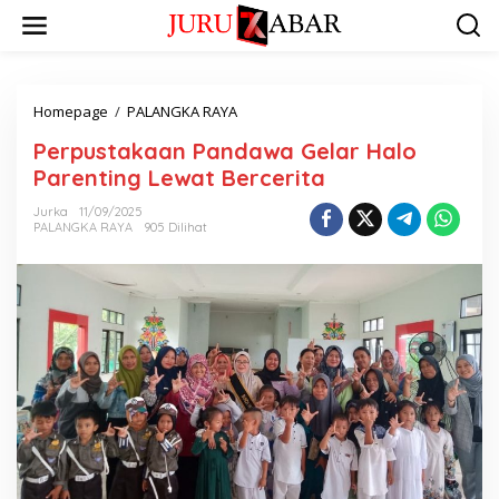
Homepage
/
PALANGKA RAYA
Perpustakaan Pandawa Gelar Halo
Parenting Lewat Bercerita
Jurka
11/09/2025
PALANGKA RAYA
905 Dilihat