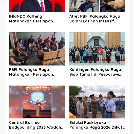
INKINDO Kalteng
Atlet PBFI Palangka Raya
Matangkan Persiapan
Jalani Latihan Intensif
Musprov XII
Jelang Porprov 2026
PBFI Palangka Raya
Kontingen Palangka Raya
Matangkan Persiapan
Siap Tampil di Pesparawi
Porprov 2026
Nasional XIV
Central Borneo
Seleksi Paskibraka
Bodybuilding 2026 Wadah
Palangka Raya 2026 Diikuti
Prestasi Atlet Fitness
156 Pelajar