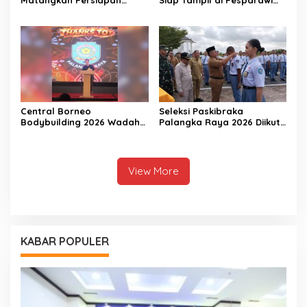
Matangkan Persiapan
Siap Tampil di Pesparawi
Porprov 2026
Nasional XIV
Central Borneo
Seleksi Paskibraka
Bodybuilding 2026 Wadah
Palangka Raya 2026 Diikuti
Prestasi Atlet Fitness
156 Pelajar
View More
KABAR POPULER