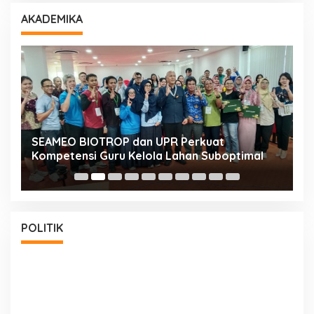
AKADEMIKA
n
SEAMEO BIOTROP dan UPR Perkuat
K
Kompetensi Guru Kelola Lahan Suboptimal
K
POLITIK