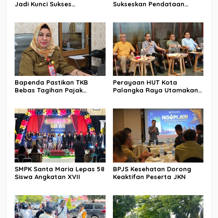
Jadi Kunci Sukses
Sukseskan Pendataan
Pelaksanaan SE 2026
SE2026
Bapenda Pastikan TKB
Perayaan HUT Kota
Bebas Tagihan Pajak
Palangka Raya Utamakan
Selama Tutup Pasca
Semangat Kolaborasi
Kebakaran
SMPK Santa Maria Lepas 58
BPJS Kesehatan Dorong
Siswa Angkatan XVII
Keaktifan Peserta JKN