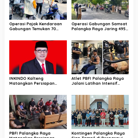
Operasi Pajak Kendaraan
Operasi Gabungan Samsat
Gabungan Temukan 70
Palangka Raya Jaring 495
Penunggak Pajak
Kendaraan Menunggak
Pajak
INKINDO Kalteng
Atlet PBFI Palangka Raya
Matangkan Persiapan
Jalani Latihan Intensif
Musprov XII
Jelang Porprov 2026
PBFI Palangka Raya
Kontingen Palangka Raya