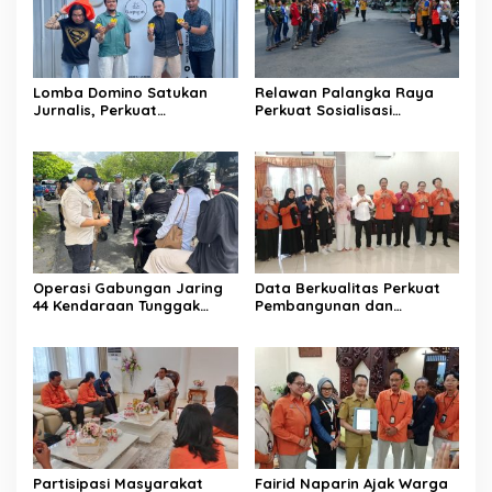
Lomba Domino Satukan
Relawan Palangka Raya
Jurnalis, Perkuat
Perkuat Sosialisasi
Kebersamaan Bersama
Pencegahan Kebakaran
Pelaku UMKM
Operasi Gabungan Jaring
Data Berkualitas Perkuat
44 Kendaraan Tunggak
Pembangunan dan
Pajak
Kesejahteraan Warga
Partisipasi Masyarakat
Fairid Naparin Ajak Warga