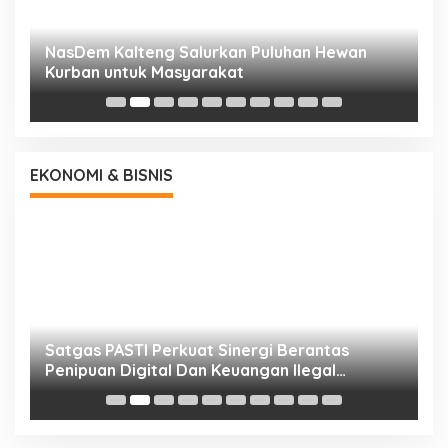
NasDem Kalteng Salurkan Puluhan Hewan
N
Kurban untuk Masyarakat
P
EKONOMI & BISNIS
h
Satgas PASTI Perkuat Sinergi Berantas
P
Penipuan Digital Dan Keuangan Ilegal
B
Nasional