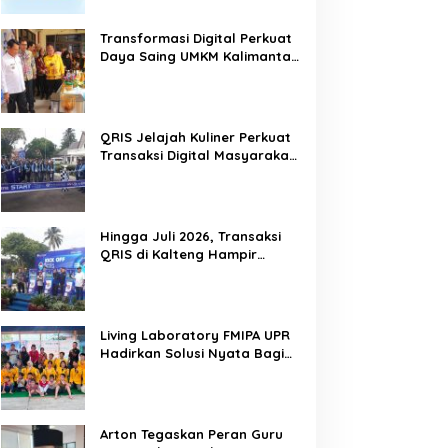
Transformasi Digital Perkuat
Daya Saing UMKM Kalimantan
Tengah
QRIS Jelajah Kuliner Perkuat
Transaksi Digital Masyarakat
Kalimantan Tengah
Hingga Juli 2026, Transaksi
QRIS di Kalteng Hampir
Sentuh Dua Puluh Juta
Living Laboratory FMIPA UPR
Hadirkan Solusi Nyata Bagi
Warga
Arton Tegaskan Peran Guru