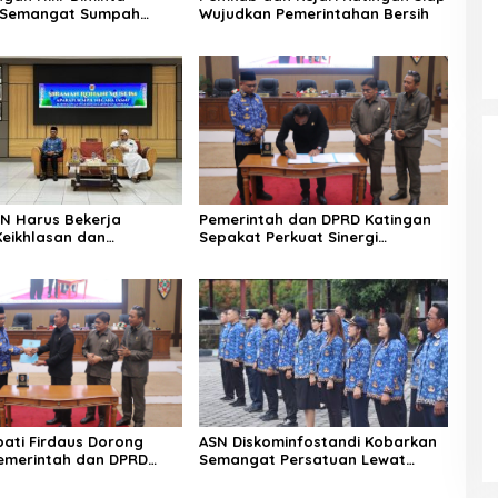
i Semangat Sumpah
Wujudkan Pemerintahan Bersih
ASN Harus Bekerja
Pemerintah dan DPRD Katingan
eikhlasan dan
Sepakat Perkuat Sinergi
n Hati
Pembangunan Daerah
pati Firdaus Dorong
ASN Diskominfostandi Kobarkan
Pemerintah dan DPRD
Semangat Persatuan Lewat
 Tata Kelola yang
Sumpah Pemuda
l