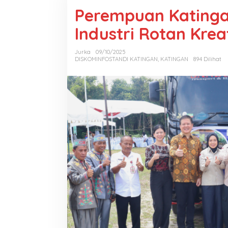
Perempuan Katingan
Industri Rotan Krea
Jurka
09/10/2025
DISKOMINFOSTANDI KATINGAN
,
KATINGAN
894 Dilihat