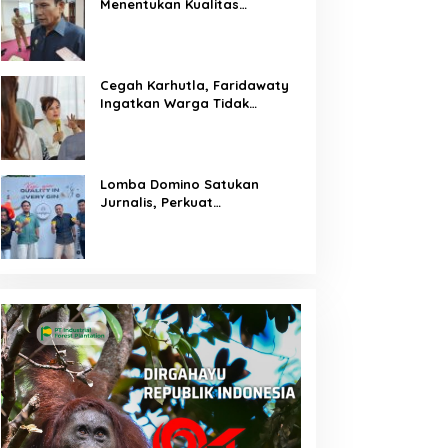
Menentukan Kualitas
Generasi Masa Depan
Kalteng
Cegah Karhutla, Faridawaty
Ingatkan Warga Tidak
Membuka Lahan dengan
Membakar
Lomba Domino Satukan
Jurnalis, Perkuat
Kebersamaan Bersama
Pelaku UMKM