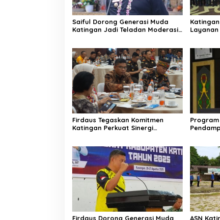
Saiful Dorong Generasi Muda
Katingan
Katingan Jadi Teladan Moderasi
Layanan 
dan Toleransi
PPID
Firdaus Tegaskan Komitmen
Program 
Katingan Perkuat Sinergi
Pendamp
Penanganan Konflik Sosial
Aparatur
Firdaus Dorong Generasi Muda
ASN Katin