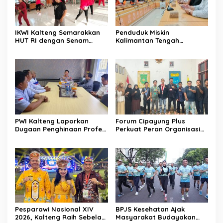
IKWI Kalteng Semarakkan
Penduduk Miskin
HUT RI dengan Senam
Kalimantan Tengah
Sehat Bersama
Tercatat 146,71 Ribu Orang
PWI Kalteng Laporkan
Forum Cipayung Plus
Dugaan Penghinaan Profesi
Perkuat Peran Organisasi
Wartawan ke Polda
Kepemudaan dan
Kalteng
Kemahasiswaan sebagai
Mitra Kritis Pemerintah
Pesparawi Nasional XIV
BPJS Kesehatan Ajak
2026, Kalteng Raih Sebelas
Masyarakat Budayakan