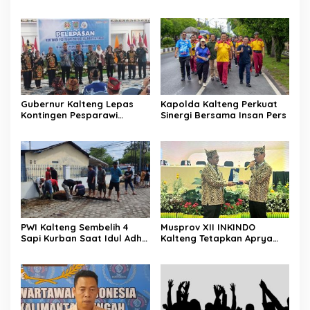
Emas dan Satu Perak
Hidup Sehat Melalui Fun
Run
Gubernur Kalteng Lepas
Kapolda Kalteng Perkuat
Kontingen Pesparawi
Sinergi Bersama Insan Pers
Menuju Manokwari
PWI Kalteng Sembelih 4
Musprov XII INKINDO
Sapi Kurban Saat Idul Adha
Kalteng Tetapkan Aprya
1447 H
Surya Sebagai Ketua
Periode Baru