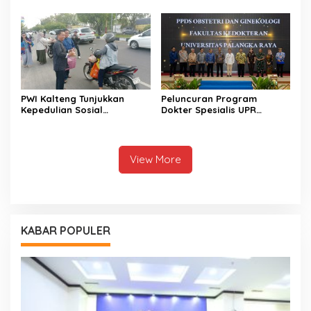
Sejahtera
PWI Kalteng Tunjukkan
Peluncuran Program
Kepedulian Sosial
Dokter Spesialis UPR
Wartawan di Bulan
Perkuat Layanan
Ramadan
Kesehatan Daerah
View More
KABAR POPULER