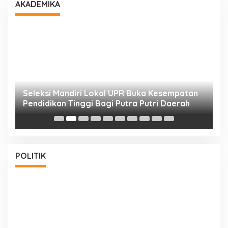
AKADEMIKA
i
Seleksi Mandiri Lokal UPR Buka Kesempatan
S
Pendidikan Tinggi Bagi Putra Putri Daerah
K
POLITIK