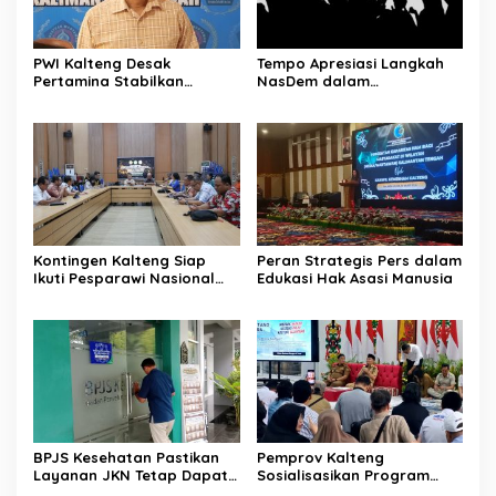
PWI Kalteng Desak
Tempo Apresiasi Langkah
Pertamina Stabilkan
NasDem dalam
Pasokan BBM Masyarakat
Menyampaikan Aspirasi
Secara Langsung
Kontingen Kalteng Siap
Peran Strategis Pers dalam
Ikuti Pesparawi Nasional
Edukasi Hak Asasi Manusia
XIV Manokwari
BPJS Kesehatan Pastikan
Pemprov Kalteng
Layanan JKN Tetap Dapat
Sosialisasikan Program
Diakses Saat Mudik
Kartu Huma Betang