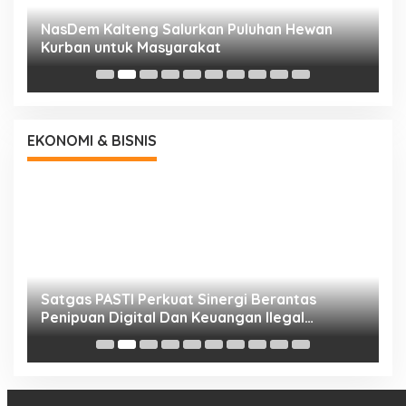
NasDem Kalteng Salurkan Puluhan Hewan
N
Kurban untuk Masyarakat
P
EKONOMI & BISNIS
h
Satgas PASTI Perkuat Sinergi Berantas
P
Penipuan Digital Dan Keuangan Ilegal
B
Nasional