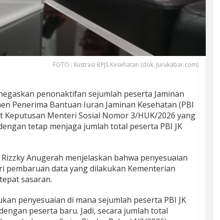
FOTO : Ilustrasi BPJS Kesehatan (dok. Jurukabar.com)
egaskan penonaktifan sejumlah peserta Jaminan
men Penerima Bantuan Iuran Jaminan Kesehatan (PBI
at Keputusan Menteri Sosial Nomor 3/HUK/2026 yang
 dengan tetap menjaga jumlah total peserta PBI JK
 Rizzky Anugerah menjelaskan bahwa penyesuaian
ri pembaruan data yang dilakukan Kementerian
tepat sasaran.
kukan penyesuaian di mana sejumlah peserta PBI JK
engan peserta baru. Jadi, secara jumlah total