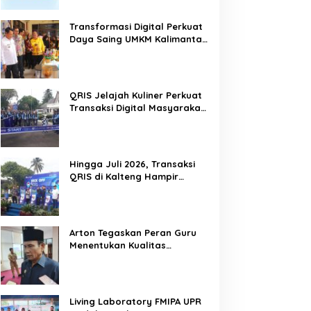
Transformasi Digital Perkuat
Daya Saing UMKM Kalimantan
Tengah
QRIS Jelajah Kuliner Perkuat
Transaksi Digital Masyarakat
Kalimantan Tengah
Hingga Juli 2026, Transaksi
QRIS di Kalteng Hampir
Sentuh Dua Puluh Juta
Arton Tegaskan Peran Guru
Menentukan Kualitas
Generasi Masa Depan
Kalteng
Living Laboratory FMIPA UPR