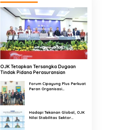
OJK Tetapkan Tersangka Dugaan
Tindak Pidana Perasuransian
Forum Cipayung Plus Perkuat
Peran Organisasi
Kepemudaan dan
Kemahasiswaan sebagai
Mitra Kritis Pemerintah
Hadapi Tekanan Global, OJK
Nilai Stabilitas Sektor
Keuangan Tetap Terjaga