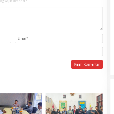
ng wajib ditandai
*