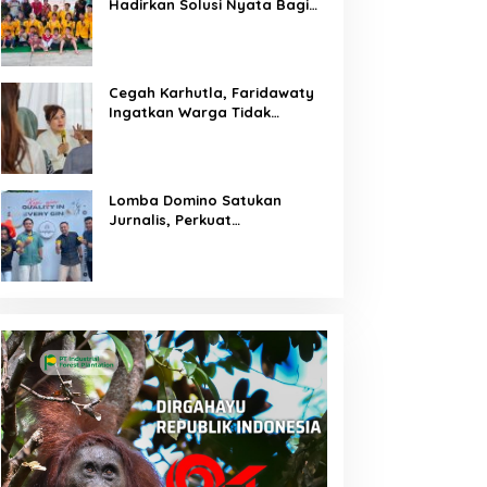
Hadirkan Solusi Nyata Bagi
Warga
Cegah Karhutla, Faridawaty
Ingatkan Warga Tidak
Membuka Lahan dengan
Membakar
Lomba Domino Satukan
Jurnalis, Perkuat
Kebersamaan Bersama
Pelaku UMKM