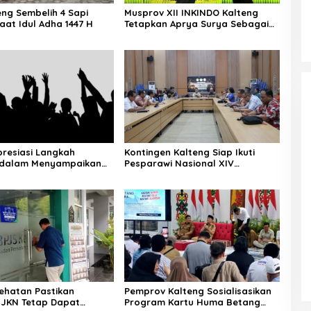
eng Sembelih 4 Sapi
Musprov XII INKINDO Kalteng
aat Idul Adha 1447 H
Tetapkan Aprya Surya Sebagai
Ketua Periode Baru
resiasi Langkah
Kontingen Kalteng Siap Ikuti
dalam Menyampaikan
Pesparawi Nasional XIV
 Secara Langsung
Manokwari
ehatan Pastikan
Pemprov Kalteng Sosialisasikan
 JKN Tetap Dapat
Program Kartu Huma Betang