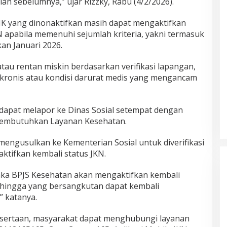
an sebelumnya,” ujar Rizzky, Rabu (4/2/2026).
JK yang dinonaktifkan masih dapat mengaktifkan
N apabila memenuhi sejumlah kriteria, yakni termasuk
kan Januari 2026.
au rentan miskin berdasarkan verifikasi lapangan,
 kronis atau kondisi darurat medis yang mengancam
dapat melapor ke Dinas Sosial setempat dengan
embutuhkan Layanan Kesehatan.
 mengusulkan ke Kementerian Sosial untuk diverifikasi
tifkan kembali status JKN.
, maka BPJS Kesehatan akan mengaktifkan kembali
sehingga yang bersangkutan dapat kembali
 katanya.
sertaan, masyarakat dapat menghubungi layanan