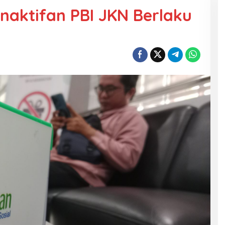
naktifan PBI JKN Berlaku