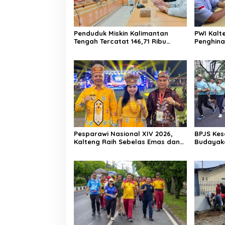
Penduduk Miskin Kalimantan
PWI Kalt
Tengah Tercatat 146,71 Ribu
Penghina
Orang
Polda Ka
Pesparawi Nasional XIV 2026,
BPJS Kes
Kalteng Raih Sebelas Emas dan
Budayaka
Satu Perak
Fun Run