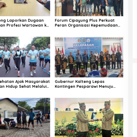
eng Laporkan Dugaan
Forum Cipayung Plus Perkuat
an Profesi Wartawan ke
Peran Organisasi Kepemudaan
lteng
dan Kemahasiswaan sebagai
Mitra Kritis Pemerintah
ehatan Ajak Masyarakat
Gubernur Kalteng Lepas
n Hidup Sehat Melalui
Kontingen Pesparawi Menuju
Manokwari