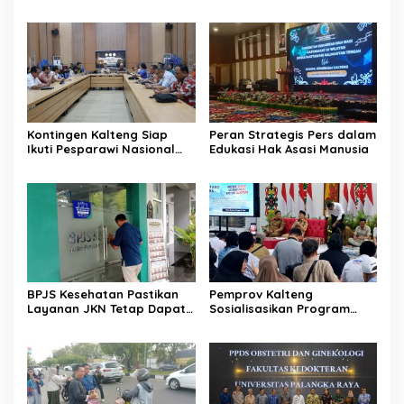
Pasokan BBM Masyarakat
Menyampaikan Aspirasi
Secara Langsung
Kontingen Kalteng Siap
Peran Strategis Pers dalam
Ikuti Pesparawi Nasional
Edukasi Hak Asasi Manusia
XIV Manokwari
BPJS Kesehatan Pastikan
Pemprov Kalteng
Layanan JKN Tetap Dapat
Sosialisasikan Program
Diakses Saat Mudik
Kartu Huma Betang
Sejahtera