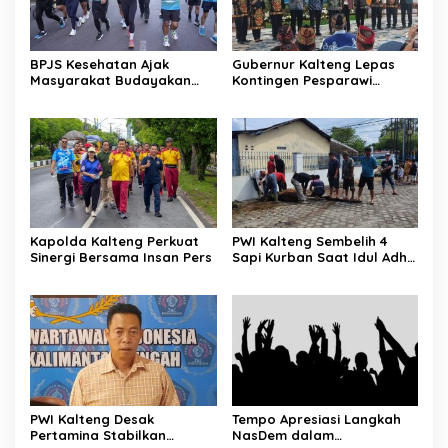
BPJS Kesehatan Ajak
Gubernur Kalteng Lepas
Masyarakat Budayakan
Kontingen Pesparawi
Hidup Sehat Melalui Fun
Menuju Manokwari
Run
Kapolda Kalteng Perkuat
PWI Kalteng Sembelih 4
Sinergi Bersama Insan Pers
Sapi Kurban Saat Idul Adha
1447 H
PWI Kalteng Desak
Tempo Apresiasi Langkah
Pertamina Stabilkan
NasDem dalam