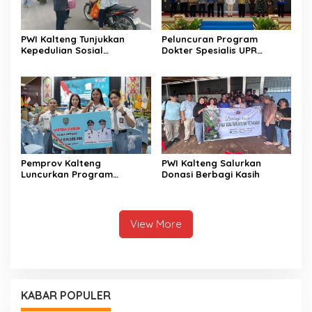
PWI Kalteng Tunjukkan
Peluncuran Program
Kepedulian Sosial
Dokter Spesialis UPR
Wartawan di Bulan
Perkuat Layanan
Ramadan
Kesehatan Daerah
Pemprov Kalteng
PWI Kalteng Salurkan
Luncurkan Program
Donasi Berbagi Kasih
Pendidikan Gratis bagi
Puluhan Ribu Siswa
View More
KABAR POPULER