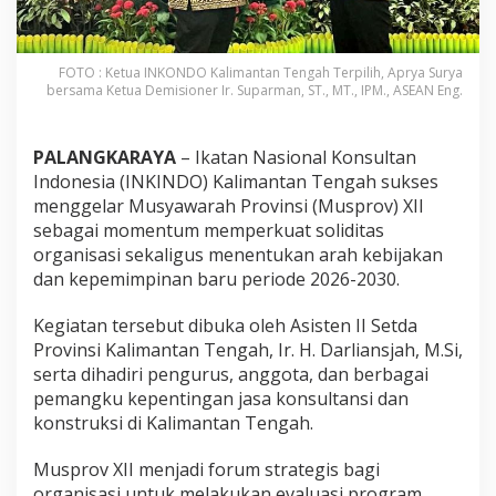
FOTO : Ketua INKONDO Kalimantan Tengah Terpilih, Aprya Surya
bersama Ketua Demisioner Ir. Suparman, ST., MT., IPM., ASEAN Eng.
PALANGKARAYA
– Ikatan Nasional Konsultan
Indonesia (INKINDO) Kalimantan Tengah sukses
menggelar Musyawarah Provinsi (Musprov) XII
sebagai momentum memperkuat soliditas
organisasi sekaligus menentukan arah kebijakan
dan kepemimpinan baru periode 2026-2030.
Kegiatan tersebut dibuka oleh Asisten II Setda
Provinsi Kalimantan Tengah, Ir. H. Darliansjah, M.Si,
serta dihadiri pengurus, anggota, dan berbagai
pemangku kepentingan jasa konsultansi dan
konstruksi di Kalimantan Tengah.
Musprov XII menjadi forum strategis bagi
organisasi untuk melakukan evaluasi program