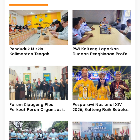
Penduduk Miskin
PWI Kalteng Laporkan
Kalimantan Tengah
Dugaan Penghinaan Profesi
Tercatat 146,71 Ribu Orang
Wartawan ke Polda
Kalteng
Forum Cipayung Plus
Pesparawi Nasional XIV
Perkuat Peran Organisasi
2026, Kalteng Raih Sebelas
Kepemudaan dan
Emas dan Satu Perak
Kemahasiswaan sebagai
Mitra Kritis Pemerintah