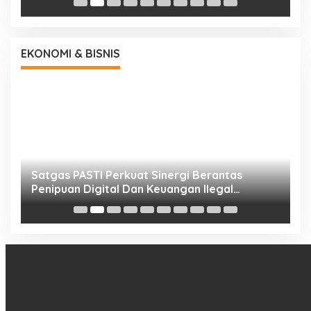
EKONOMI & BISNIS
h
Satgas PASTI Perkuat Sinergi Berantas
P
Penipuan Digital Dan Keuangan Ilegal
B
Nasional