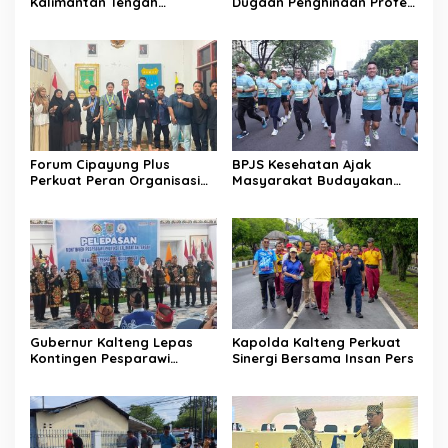
Kalimantan Tengah
Dugaan Penghinaan Profesi
Tercatat 146,71 Ribu Orang
Wartawan ke Polda
Kalteng
Forum Cipayung Plus
BPJS Kesehatan Ajak
Perkuat Peran Organisasi
Masyarakat Budayakan
Kepemudaan dan
Hidup Sehat Melalui Fun
Kemahasiswaan sebagai
Run
Mitra Kritis Pemerintah
Gubernur Kalteng Lepas
Kapolda Kalteng Perkuat
Kontingen Pesparawi
Sinergi Bersama Insan Pers
Menuju Manokwari