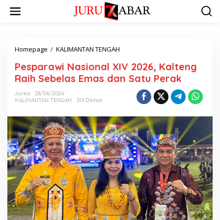
Homepage
/
KALIMANTAN TENGAH
Pesparawi Nasional XIV 2026, Kalteng
Raih Sebelas Emas dan Satu Perak
Jurka
28/06/2026
KALIMANTAN TENGAH
319 Dilihat