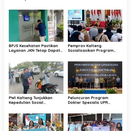
XIV Manokwari
BPJS Kesehatan Pastikan
Pemprov Kalteng
Layanan JKN Tetap Dapat
Sosialisasikan Program
Diakses Saat Mudik
Kartu Huma Betang
Sejahtera
PWI Kalteng Tunjukkan
Peluncuran Program
Kepedulian Sosial
Dokter Spesialis UPR
Wartawan di Bulan
Perkuat Layanan
Ramadan
Kesehatan Daerah