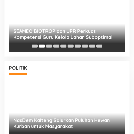
n
SEAMEO BIOTROP dan UPR Perkuat
K
Kompetensi Guru Kelola Lahan Suboptimal
K
POLITIK
NasDem Kalteng Salurkan Puluhan Hewan
N
Kurban untuk Masyarakat
P