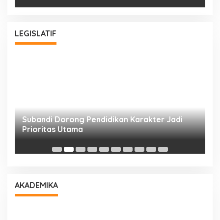
LEGISLATIF
Subandi Dorong Pendidikan Karakter Jadi
T
Prioritas Utama
D
AKADEMIKA