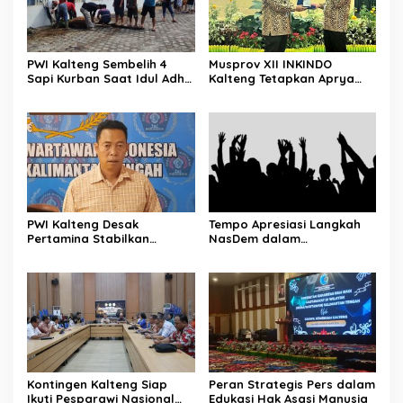
PWI Kalteng Sembelih 4
Musprov XII INKINDO
Sapi Kurban Saat Idul Adha
Kalteng Tetapkan Aprya
1447 H
Surya Sebagai Ketua
Periode Baru
PWI Kalteng Desak
Tempo Apresiasi Langkah
Pertamina Stabilkan
NasDem dalam
Pasokan BBM Masyarakat
Menyampaikan Aspirasi
Secara Langsung
Kontingen Kalteng Siap
Peran Strategis Pers dalam
Ikuti Pesparawi Nasional
Edukasi Hak Asasi Manusia