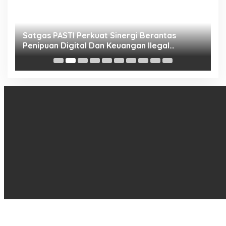
h
Satgas PASTI Perkuat Sinergi Berantas
P
Penipuan Digital Dan Keuangan Ilegal
B
Nasional