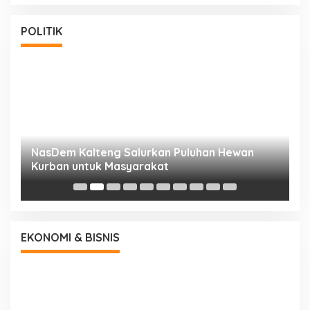
POLITIK
NasDem Kalteng Salurkan Puluhan Hewan
N
Kurban untuk Masyarakat
P
EKONOMI & BISNIS