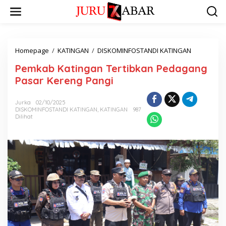
Homepage
/
KATINGAN
/
DISKOMINFOSTANDI KATINGAN
Pemkab Katingan Tertibkan Pedagang
Pasar Kereng Pangi
Jurka
02/10/2025
DISKOMINFOSTANDI KATINGAN
,
KATINGAN
987
Dilihat