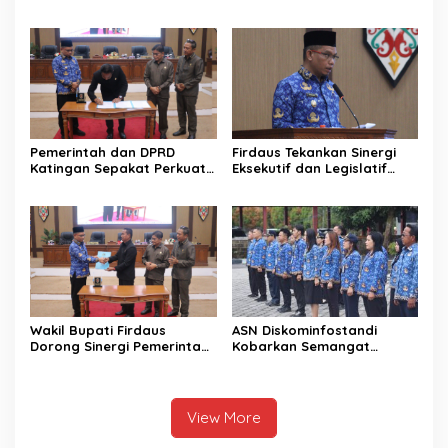
Penegakan Hukum dan
Ketulusan Hati
Pembangunan Daerah
Pemerintah dan DPRD
Firdaus Tekankan Sinergi
Katingan Sepakat Perkuat
Eksekutif dan Legislatif
Sinergi Pembangunan
untuk Perkuat
Daerah
Pembangunan Katingan
Wakil Bupati Firdaus
ASN Diskominfostandi
Dorong Sinergi Pemerintah
Kobarkan Semangat
dan DPRD Wujudkan Tata
Persatuan Lewat Sumpah
Kelola yang Akuntabel
Pemuda
View More