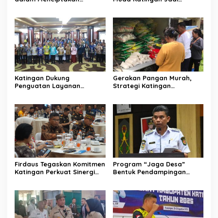
Kehidupan Beragama
Teladan Moderasi dan
Toleransi
Katingan Dukung
Gerakan Pangan Murah,
Penguatan Layanan
Strategi Katingan
Informasi Publik dan PPID
Kendalikan Inflasi Daerah
Firdaus Tegaskan Komitmen
Program “Jaga Desa”
Katingan Perkuat Sinergi
Bentuk Pendampingan
Penanganan Konflik Sosial
Hukum bagi Aparatur Desa
di Katingan