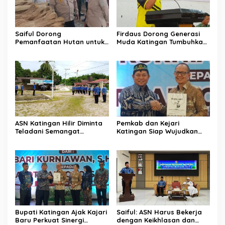
Saiful Dorong
Firdaus Dorong Generasi
Pemanfaatan Hutan untuk
Muda Katingan Tumbuhkan
Kebun Rotan Rakyat
Semangat Juara Lewat
Olahraga
ASN Katingan Hilir Diminta
Pemkab dan Kejari
Teladani Semangat
Katingan Siap Wujudkan
Sumpah Pemuda
Pemerintahan Bersih
Bupati Katingan Ajak Kajari
Saiful: ASN Harus Bekerja
Baru Perkuat Sinergi
dengan Keikhlasan dan