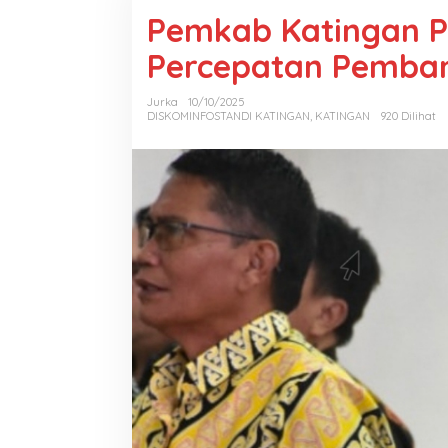
Pemkab Katingan 
Percepatan Pemba
Jurka
10/10/2025
DISKOMINFOSTANDI KATINGAN
,
KATINGAN
920 Dilihat