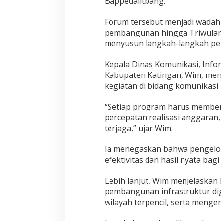
Bappedalitbang.
Forum tersebut menjadi wadah
pembangunan hingga Triwulan II
menyusun langkah-langkah per
Kepala Dinas Komunikasi, Infor
Kabupaten Katingan, Wim, me
kegiatan di bidang komunikasi pu
“Setiap program harus memberi
percepatan realisasi anggaran,
terjaga,” ujar Wim.
Ia menegaskan bahwa pengelola
efektivitas dan hasil nyata bag
Lebih lanjut, Wim menjelaska
pembangunan infrastruktur dig
wilayah terpencil, serta menge