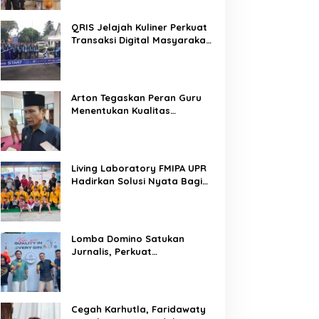
QRIS Jelajah Kuliner Perkuat
Transaksi Digital Masyarakat
Kalimantan Tengah
Arton Tegaskan Peran Guru
Menentukan Kualitas
Generasi Masa Depan
Kalteng
Living Laboratory FMIPA UPR
Hadirkan Solusi Nyata Bagi
Warga
Lomba Domino Satukan
Jurnalis, Perkuat
Kebersamaan Bersama
Pelaku UMKM
Cegah Karhutla, Faridawaty