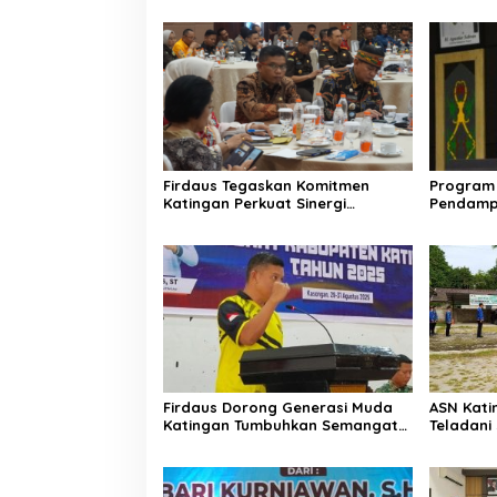
Firdaus Tegaskan Komitmen
Program 
Katingan Perkuat Sinergi
Pendamp
Penanganan Konflik Sosial
Aparatur
Firdaus Dorong Generasi Muda
ASN Katin
Katingan Tumbuhkan Semangat
Teladan
Juara Lewat Olahraga
Pemuda