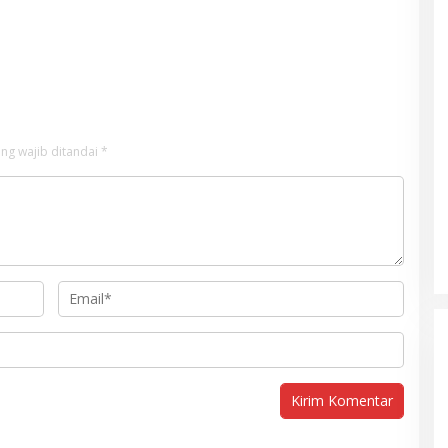
ng wajib ditandai
*