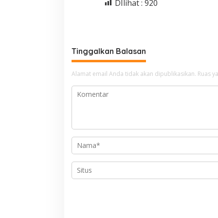
DIlihat :
920
Tinggalkan Balasan
Alamat email Anda tidak akan dipublikasikan.
Ruas ya