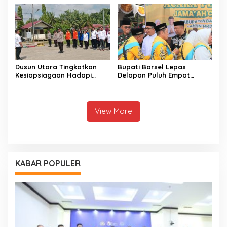
Dusun Utara Tingkatkan
Bupati Barsel Lepas
Kesiapsiagaan Hadapi
Delapan Puluh Empat
Ancaman Karhutla Musim
Jamaah Calon Haji
Kemarau
View More
KABAR POPULER