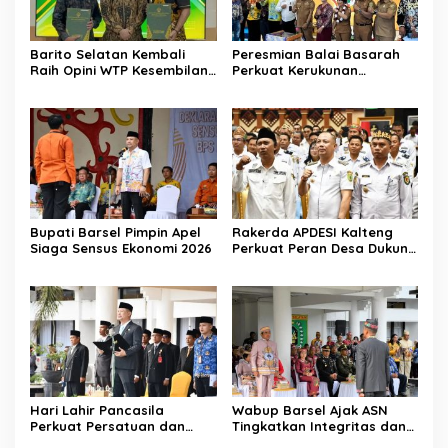
Barito Selatan Kembali
Peresmian Balai Basarah
Raih Opini WTP Kesembilan
Perkuat Kerukunan
dari BPK Kalimantan
Masyarakat Desa
Tengah
Lembeng
Bupati Barsel Pimpin Apel
Rakerda APDESI Kalteng
Siaga Sensus Ekonomi 2026
Perkuat Peran Desa Dukung
Program Nasional
Hari Lahir Pancasila
Wabup Barsel Ajak ASN
Perkuat Persatuan dan
Tingkatkan Integritas dan
Keadilan Sosial
Pelayanan Publik