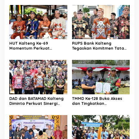
HUT Kalteng Ke-69
RUPS Bank Kalteng
Momentum Perkuat
Tegaskan Komitmen Tata
Pembangunan
Kelola Perusahaan
Berkelanjutan
DAD dan BATAMAD Kalteng
TMMD Ke-128 Buka Akses
Diminta Perkuat Sinergi
dan Tingkatkan
Daerah
Kesejahteraan Warga