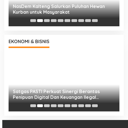
NasDem Kalteng Salurkan Puluhan Hewan
N
Kurban untuk Masyarakat
P
EKONOMI & BISNIS
h
Satgas PASTI Perkuat Sinergi Berantas
P
Penipuan Digital Dan Keuangan Ilegal
B
Nasional