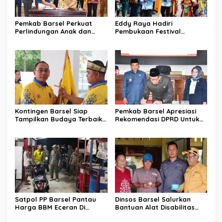
Pemkab Barsel Perkuat
Eddy Raya Hadiri
Perlindungan Anak dan
Pembukaan Festival
Ketahanan Pangan
Budaya Isen Mulang 2026
Kontingen Barsel Siap
Pemkab Barsel Apresiasi
Tampilkan Budaya Terbaik
Rekomendasi DPRD Untuk
di FBIM
Perbaikan Kinerja
Pemerintahan
Satpol PP Barsel Pantau
Dinsos Barsel Salurkan
Harga BBM Eceran Di
Bantuan Alat Disabilitas
Buntok
Untuk Warga Pendang