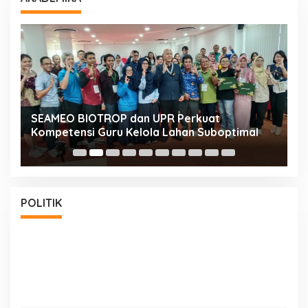
n
SEAMEO BIOTROP dan UPR Perkuat
K
Kompetensi Guru Kelola Lahan Suboptimal
K
POLITIK