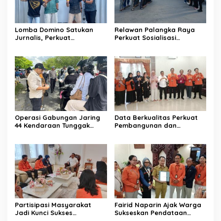
Lomba Domino Satukan
Relawan Palangka Raya
Jurnalis, Perkuat
Perkuat Sosialisasi
Kebersamaan Bersama
Pencegahan Kebakaran
Pelaku UMKM
Operasi Gabungan Jaring
Data Berkualitas Perkuat
44 Kendaraan Tunggak
Pembangunan dan
Pajak
Kesejahteraan Warga
Partisipasi Masyarakat
Fairid Naparin Ajak Warga
Jadi Kunci Sukses
Sukseskan Pendataan
Pelaksanaan SE 2026
SE2026