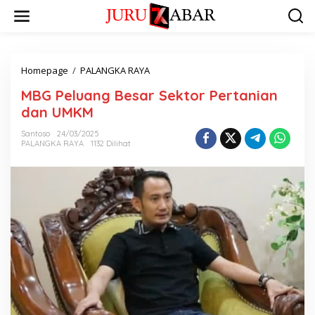
Homepage
/
PALANGKA RAYA
MBG Peluang Besar Sektor Pertanian
dan UMKM
Santoso
24/03/2025
PALANGKA RAYA
1132 Dilihat