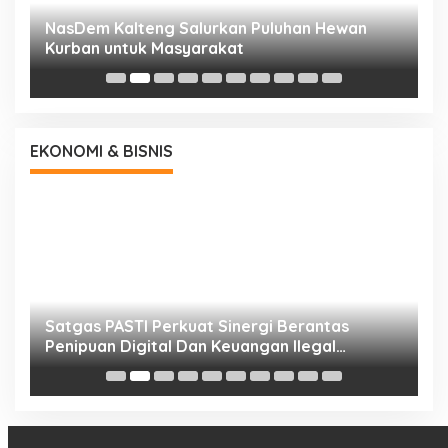
NasDem Kalteng Salurkan Puluhan Hewan
N
Kurban untuk Masyarakat
P
EKONOMI & BISNIS
h
Satgas PASTI Perkuat Sinergi Berantas
P
Penipuan Digital Dan Keuangan Ilegal
B
Nasional