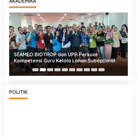
AKADEMIKA
n
SEAMEO BIOTROP dan UPR Perkuat
K
Kompetensi Guru Kelola Lahan Suboptimal
K
POLITIK