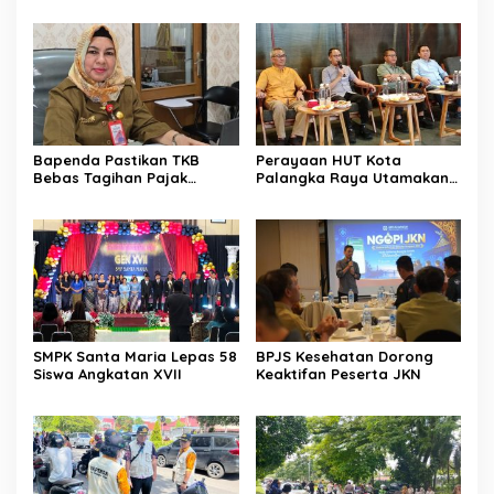
Bapenda Pastikan TKB
Perayaan HUT Kota
Bebas Tagihan Pajak
Palangka Raya Utamakan
Selama Tutup Pasca
Semangat Kolaborasi
Kebakaran
SMPK Santa Maria Lepas 58
BPJS Kesehatan Dorong
Siswa Angkatan XVII
Keaktifan Peserta JKN