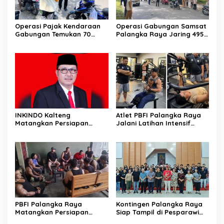
Operasi Pajak Kendaraan
Operasi Gabungan Samsat
Gabungan Temukan 70
Palangka Raya Jaring 495
Penunggak Pajak
Kendaraan Menunggak
Pajak
INKINDO Kalteng
Atlet PBFI Palangka Raya
Matangkan Persiapan
Jalani Latihan Intensif
Musprov XII
Jelang Porprov 2026
PBFI Palangka Raya
Kontingen Palangka Raya
Matangkan Persiapan
Siap Tampil di Pesparawi
Porprov 2026
Nasional XIV