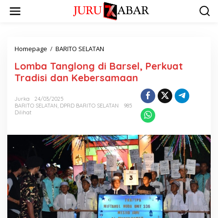
Homepage
/
BARITO SELATAN
Lomba Tanglong di Barsel, Perkuat
Tradisi dan Kebersamaan
Jurka
24/03/2025
BARITO SELATAN
,
DPRD BARITO SELATAN
985
Dilihat