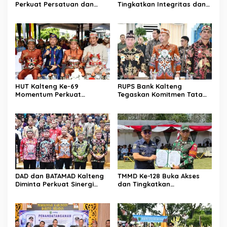
Perkuat Persatuan dan
Tingkatkan Integritas dan
Keadilan Sosial
Pelayanan Publik
HUT Kalteng Ke-69
RUPS Bank Kalteng
Momentum Perkuat
Tegaskan Komitmen Tata
Pembangunan
Kelola Perusahaan
Berkelanjutan
DAD dan BATAMAD Kalteng
TMMD Ke-128 Buka Akses
Diminta Perkuat Sinergi
dan Tingkatkan
Daerah
Kesejahteraan Warga