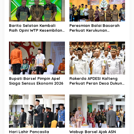
Barito Selatan Kembali
Peresmian Balai Basarah
Raih Opini WTP Kesembilan
Perkuat Kerukunan
dari BPK Kalimantan
Masyarakat Desa
Tengah
Lembeng
Bupati Barsel Pimpin Apel
Rakerda APDESI Kalteng
Siaga Sensus Ekonomi 2026
Perkuat Peran Desa Dukung
Program Nasional
Hari Lahir Pancasila
Wabup Barsel Ajak ASN