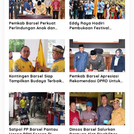
Pemkab Barsel Perkuat
Eddy Raya Hadiri
Perlindungan Anak dan
Pembukaan Festival
Ketahanan Pangan
Budaya Isen Mulang 2026
Kontingen Barsel Siap
Pemkab Barsel Apresiasi
Tampilkan Budaya Terbaik
Rekomendasi DPRD Untuk
di FBIM
Perbaikan Kinerja
Pemerintahan
Satpol PP Barsel Pantau
Dinsos Barsel Salurkan