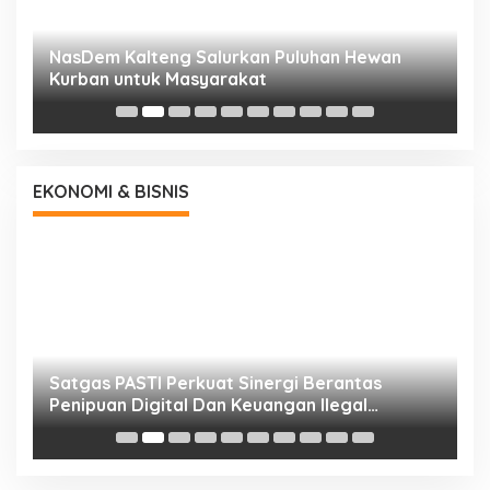
NasDem Kalteng Salurkan Puluhan Hewan
N
Kurban untuk Masyarakat
P
EKONOMI & BISNIS
h
Satgas PASTI Perkuat Sinergi Berantas
P
Penipuan Digital Dan Keuangan Ilegal
B
Nasional