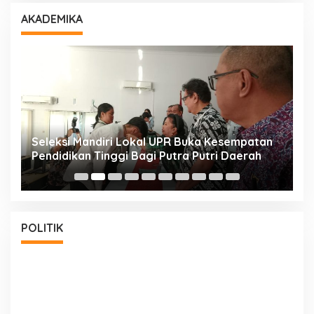
AKADEMIKA
i
Seleksi Mandiri Lokal UPR Buka Kesempatan
S
Pendidikan Tinggi Bagi Putra Putri Daerah
K
POLITIK