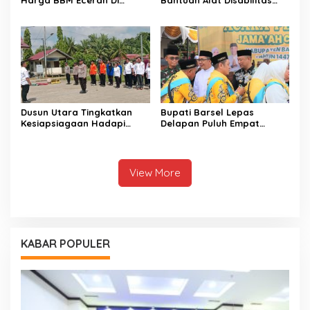
Harga BBM Eceran Di
Bantuan Alat Disabilitas
Buntok
Untuk Warga Pendang
Dusun Utara Tingkatkan
Bupati Barsel Lepas
Kesiapsiagaan Hadapi
Delapan Puluh Empat
Ancaman Karhutla Musim
Jamaah Calon Haji
Kemarau
View More
KABAR POPULER