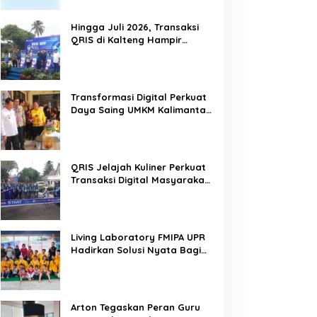
Hingga Juli 2026, Transaksi
QRIS di Kalteng Hampir
Sentuh Dua Puluh Juta
Transformasi Digital Perkuat
Daya Saing UMKM Kalimantan
Tengah
QRIS Jelajah Kuliner Perkuat
Transaksi Digital Masyarakat
Kalimantan Tengah
Living Laboratory FMIPA UPR
Hadirkan Solusi Nyata Bagi
Warga
Arton Tegaskan Peran Guru