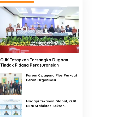
OJK Tetapkan Tersangka Dugaan
Tindak Pidana Perasuransian
Forum Cipayung Plus Perkuat
Peran Organisasi
Kepemudaan dan
Kemahasiswaan sebagai
Mitra Kritis Pemerintah
Hadapi Tekanan Global, OJK
Nilai Stabilitas Sektor
Keuangan Tetap Terjaga