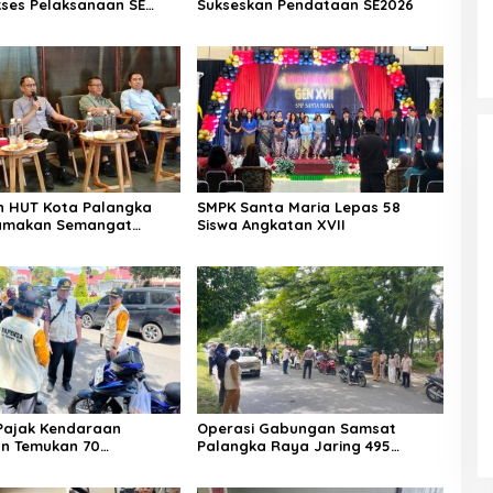
kses Pelaksanaan SE
Sukseskan Pendataan SE2026
n HUT Kota Palangka
SMPK Santa Maria Lepas 58
amakan Semangat
Siswa Angkatan XVII
si
Pajak Kendaraan
Operasi Gabungan Samsat
n Temukan 70
Palangka Raya Jaring 495
ak Pajak
Kendaraan Menunggak Pajak