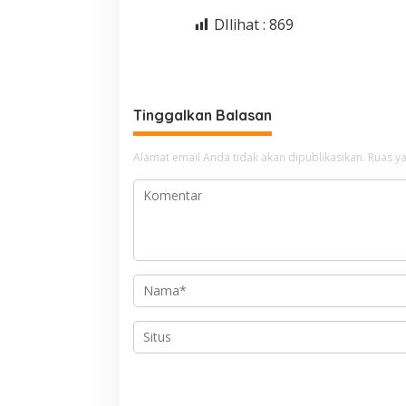
DIlihat :
869
Tinggalkan Balasan
Alamat email Anda tidak akan dipublikasikan.
Ruas ya