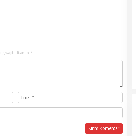
ng wajib ditandai
*