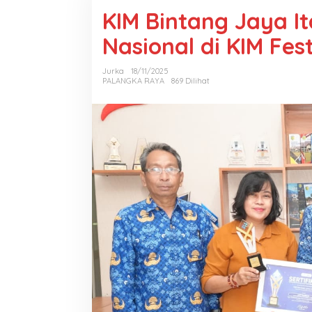
KIM Bintang Jaya It
Nasional di KIM Fes
Jurka
18/11/2025
PALANGKA RAYA
869 Dilihat