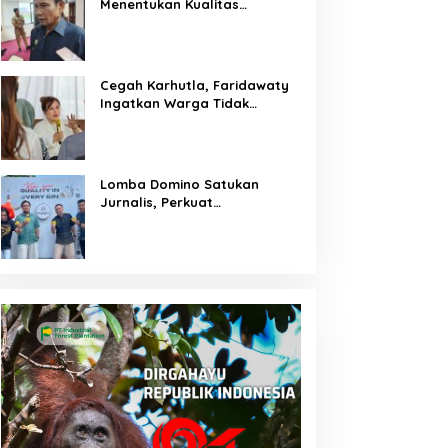
Menentukan Kualitas
Generasi Masa Depan
Kalteng
Cegah Karhutla, Faridawaty
Ingatkan Warga Tidak
Membuka Lahan dengan
Membakar
Lomba Domino Satukan
Jurnalis, Perkuat
Kebersamaan Bersama
Pelaku UMKM