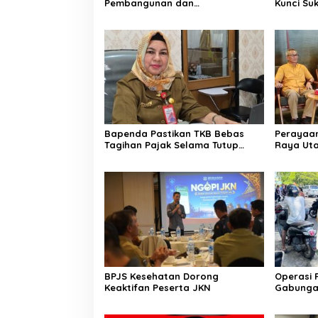
Pembangunan dan
Kunci Su
Kesejahteraan Warga
2026
Bapenda Pastikan TKB Bebas
Perayaa
Tagihan Pajak Selama Tutup
Raya Ut
Pasca Kebakaran
Kolabora
BPJS Kesehatan Dorong
Operasi 
Keaktifan Peserta JKN
Gabunga
Penungg