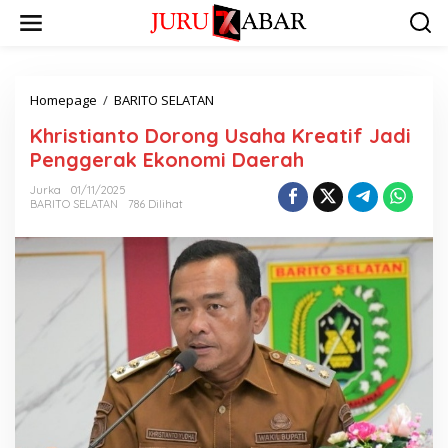
Homepage
/
BARITO SELATAN
Khristianto Dorong Usaha Kreatif Jadi
Penggerak Ekonomi Daerah
Jurka
01/11/2025
BARITO SELATAN
786 Dilihat