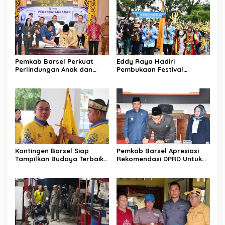
Pemkab Barsel Perkuat
Eddy Raya Hadiri
Perlindungan Anak dan
Pembukaan Festival
Ketahanan Pangan
Budaya Isen Mulang 2026
Kontingen Barsel Siap
Pemkab Barsel Apresiasi
Tampilkan Budaya Terbaik
Rekomendasi DPRD Untuk
di FBIM
Perbaikan Kinerja
Pemerintahan