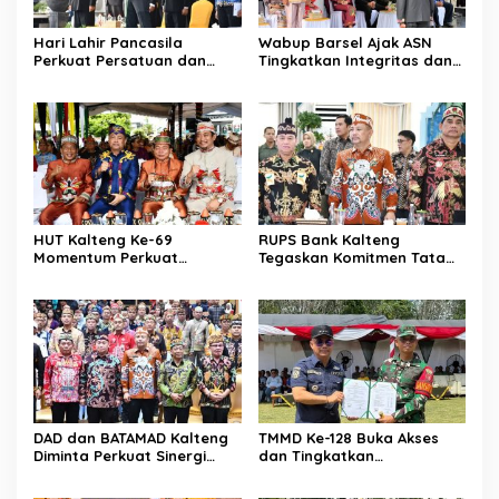
Hari Lahir Pancasila
Wabup Barsel Ajak ASN
Perkuat Persatuan dan
Tingkatkan Integritas dan
Keadilan Sosial
Pelayanan Publik
HUT Kalteng Ke-69
RUPS Bank Kalteng
Momentum Perkuat
Tegaskan Komitmen Tata
Pembangunan
Kelola Perusahaan
Berkelanjutan
DAD dan BATAMAD Kalteng
TMMD Ke-128 Buka Akses
Diminta Perkuat Sinergi
dan Tingkatkan
Daerah
Kesejahteraan Warga