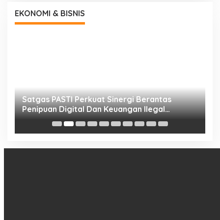
EKONOMI & BISNIS
h
Satgas PASTI Perkuat Sinergi Berantas
P
Penipuan Digital Dan Keuangan Ilegal
B
Nasional