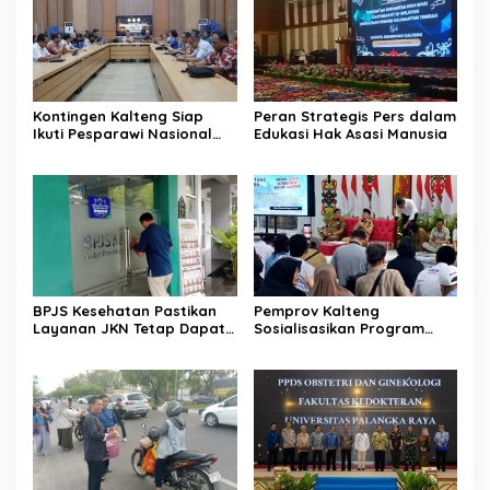
Kontingen Kalteng Siap
Peran Strategis Pers dalam
Ikuti Pesparawi Nasional
Edukasi Hak Asasi Manusia
XIV Manokwari
BPJS Kesehatan Pastikan
Pemprov Kalteng
Layanan JKN Tetap Dapat
Sosialisasikan Program
Diakses Saat Mudik
Kartu Huma Betang
Sejahtera