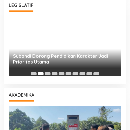
LEGISLATIF
Subandi Dorong Pendidikan Karakter Jadi
T
Prioritas Utama
D
AKADEMIKA