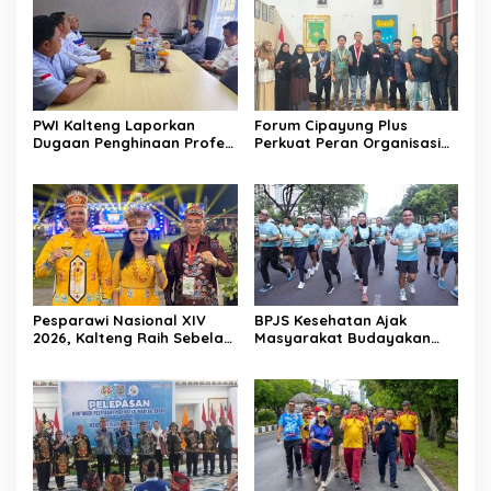
PWI Kalteng Laporkan
Forum Cipayung Plus
Dugaan Penghinaan Profesi
Perkuat Peran Organisasi
Wartawan ke Polda
Kepemudaan dan
Kalteng
Kemahasiswaan sebagai
Mitra Kritis Pemerintah
Pesparawi Nasional XIV
BPJS Kesehatan Ajak
2026, Kalteng Raih Sebelas
Masyarakat Budayakan
Emas dan Satu Perak
Hidup Sehat Melalui Fun
Run