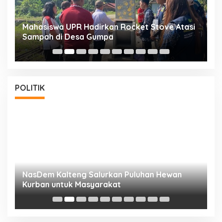
Mahasiswa UPR Hadirkan Rocket Stove Atasi
S
Sampah di Desa Gumpa
P
POLITIK
NasDem Kalteng Salurkan Puluhan Hewan
N
Kurban untuk Masyarakat
P