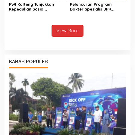
PWI Kalteng Tunjukkan
Peluncuran Program
Kepedulian Sosial
Dokter Spesialis UPR
Wartawan di Bulan
Perkuat Layanan
Ramadan
Kesehatan Daerah
View More
KABAR POPULER