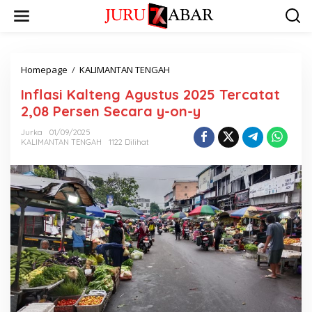
Homepage
/
KALIMANTAN TENGAH
Inflasi Kalteng Agustus 2025 Tercatat
2,08 Persen Secara y-on-y
Jurka
01/09/2025
KALIMANTAN TENGAH
1122 Dilihat