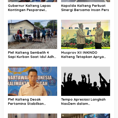
Gubernur Kalteng Lepas
Kapolda Kalteng Perkuat
Kontingen Pesparawi
Sinergi Bersama Insan Pers
Menuju Manokwari
PWI Kalteng Sembelih 4
Musprov XII INKINDO
Sapi Kurban Saat Idul Adha
Kalteng Tetapkan Aprya
1447 H
Surya Sebagai Ketua
Periode Baru
PWI Kalteng Desak
Tempo Apresiasi Langkah
Pertamina Stabilkan
NasDem dalam
Pasokan BBM Masyarakat
Menyampaikan Aspirasi
Secara Langsung