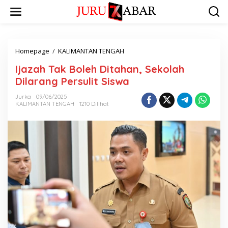
Homepage
/
KALIMANTAN TENGAH
Ijazah Tak Boleh Ditahan, Sekolah
Dilarang Persulit Siswa
Jurka
09/06/2025
KALIMANTAN TENGAH
1210 Dilihat