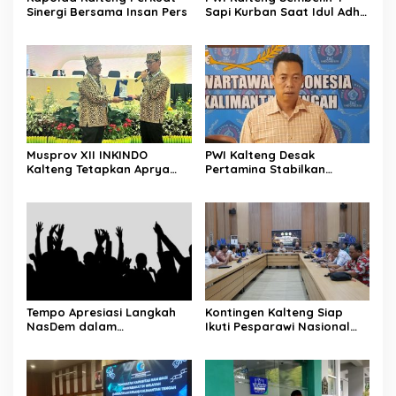
Sinergi Bersama Insan Pers
Sapi Kurban Saat Idul Adha
1447 H
Musprov XII INKINDO
PWI Kalteng Desak
Kalteng Tetapkan Aprya
Pertamina Stabilkan
Surya Sebagai Ketua
Pasokan BBM Masyarakat
Periode Baru
Tempo Apresiasi Langkah
Kontingen Kalteng Siap
NasDem dalam
Ikuti Pesparawi Nasional
Menyampaikan Aspirasi
XIV Manokwari
Secara Langsung