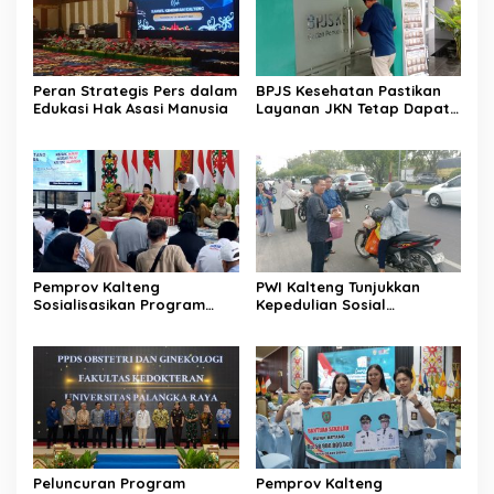
Peran Strategis Pers dalam
BPJS Kesehatan Pastikan
Edukasi Hak Asasi Manusia
Layanan JKN Tetap Dapat
Diakses Saat Mudik
Pemprov Kalteng
PWI Kalteng Tunjukkan
Sosialisasikan Program
Kepedulian Sosial
Kartu Huma Betang
Wartawan di Bulan
Sejahtera
Ramadan
Peluncuran Program
Pemprov Kalteng