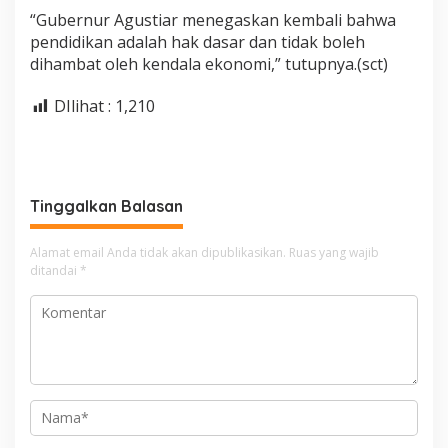
“Gubernur Agustiar menegaskan kembali bahwa
pendidikan adalah hak dasar dan tidak boleh
dihambat oleh kendala ekonomi,” tutupnya.(sct)
DIlihat :
1,210
Tinggalkan Balasan
Alamat email Anda tidak akan dipublikasikan.
Ruas yang wajib
ditandai
*