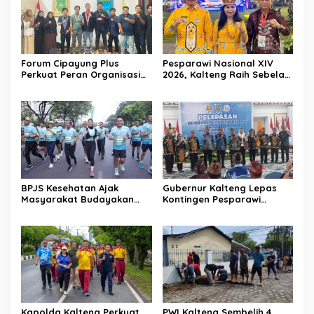
Forum Cipayung Plus
Pesparawi Nasional XIV
Perkuat Peran Organisasi
2026, Kalteng Raih Sebelas
Kepemudaan dan
Emas dan Satu Perak
Kemahasiswaan sebagai
Mitra Kritis Pemerintah
BPJS Kesehatan Ajak
Gubernur Kalteng Lepas
Masyarakat Budayakan
Kontingen Pesparawi
Hidup Sehat Melalui Fun
Menuju Manokwari
Run
Kapolda Kalteng Perkuat
PWI Kalteng Sembelih 4