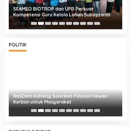
n
SEAMEO BIOTROP dan UPR Perkuat
K
Kompetensi Guru Kelola Lahan Suboptimal
K
POLITIK
NasDem Kalteng Salurkan Puluhan Hewan
N
Kurban untuk Masyarakat
P