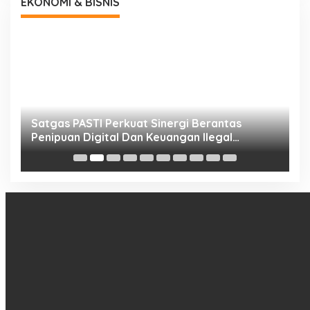
EKONOMI & BISNIS
h
Satgas PASTI Perkuat Sinergi Berantas
P
Penipuan Digital Dan Keuangan Ilegal
B
Nasional