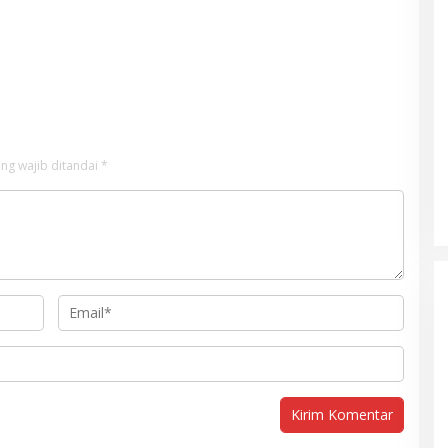
ng wajib ditandai
*