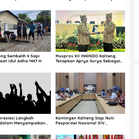
Manokwari
eng Sembelih 4 Sapi
Musprov XII INKINDO Kalteng
aat Idul Adha 1447 H
Tetapkan Aprya Surya Sebagai
Ketua Periode Baru
resiasi Langkah
Kontingen Kalteng Siap Ikuti
dalam Menyampaikan
Pesparawi Nasional XIV
 Secara Langsung
Manokwari