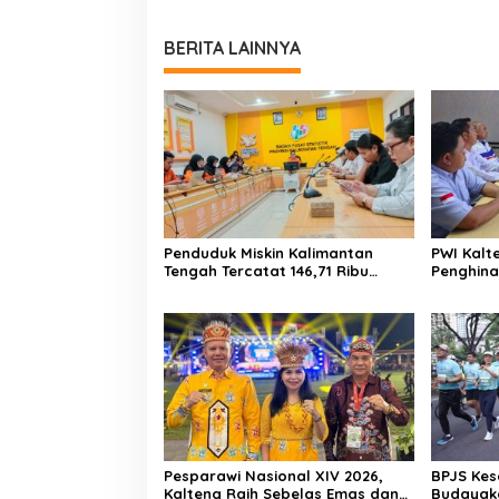
BERITA LAINNYA
Penduduk Miskin Kalimantan
PWI Kalt
Tengah Tercatat 146,71 Ribu
Penghina
Orang
Polda Ka
Pesparawi Nasional XIV 2026,
BPJS Kes
Kalteng Raih Sebelas Emas dan
Budayaka