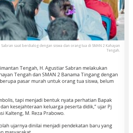
r Sabran saat berdialog dengan siswa dan orang tua di SMAN 2 Kahayan
Tengah.
imantan Tengah, H. Agustiar Sabran melakukan
ahayan Tengah dan SMAN 2 Banama Tingang dengan
berupa pasar murah untuk orang tua siswa, belum
bolis, tapi menjadi bentuk nyata perhatian Bapak
an kesejahteraan keluarga peserta didik,” ujar Pj
si Kalteng, M. Reza Prabowo.
lah ujarnya dinilai menjadi pendekatan baru yang
n masyarakat.