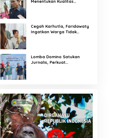
Menentukan Kualitas
Generasi Masa Depan
Kalteng
Cegah Karhutla, Faridawaty
Ingatkan Warga Tidak
Membuka Lahan dengan
Membakar
Lomba Domino Satukan
Jurnalis, Perkuat
Kebersamaan Bersama
Pelaku UMKM