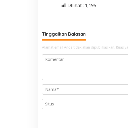
DIlihat :
1,195
Tinggalkan Balasan
Alamat email Anda tidak akan dipublikasikan.
Ruas ya