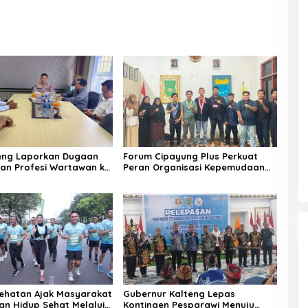
eng Laporkan Dugaan
Forum Cipayung Plus Perkuat
an Profesi Wartawan ke
Peran Organisasi Kepemudaan
lteng
dan Kemahasiswaan sebagai
Mitra Kritis Pemerintah
ehatan Ajak Masyarakat
Gubernur Kalteng Lepas
n Hidup Sehat Melalui
Kontingen Pesparawi Menuju