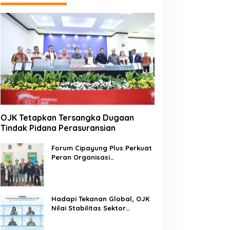
OJK Tetapkan Tersangka Dugaan
Tindak Pidana Perasuransian
Forum Cipayung Plus Perkuat
Peran Organisasi
Kepemudaan dan
Kemahasiswaan sebagai
Mitra Kritis Pemerintah
Hadapi Tekanan Global, OJK
Nilai Stabilitas Sektor
Keuangan Tetap Terjaga