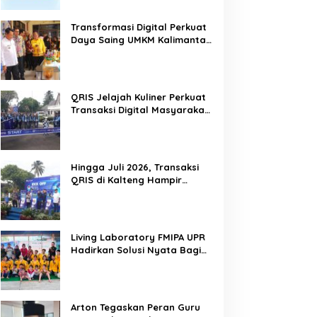
Transformasi Digital Perkuat
Daya Saing UMKM Kalimantan
Tengah
QRIS Jelajah Kuliner Perkuat
Transaksi Digital Masyarakat
Kalimantan Tengah
Hingga Juli 2026, Transaksi
QRIS di Kalteng Hampir
Sentuh Dua Puluh Juta
Living Laboratory FMIPA UPR
Hadirkan Solusi Nyata Bagi
Warga
Arton Tegaskan Peran Guru