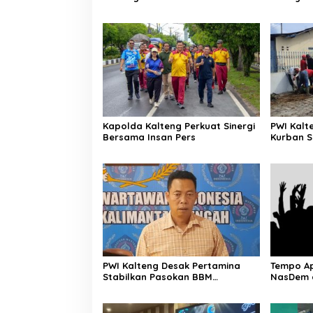
Satu Perak
Fun Run
Kapolda Kalteng Perkuat Sinergi
PWI Kalt
Bersama Insan Pers
Kurban S
PWI Kalteng Desak Pertamina
Tempo Ap
Stabilkan Pasokan BBM
NasDem 
Masyarakat
Aspirasi