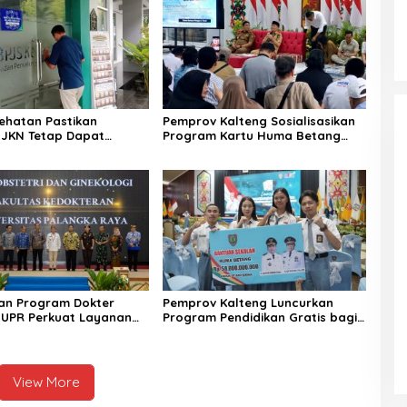
ehatan Pastikan
Pemprov Kalteng Sosialisasikan
 JKN Tetap Dapat
Program Kartu Huma Betang
Saat Mudik
Sejahtera
an Program Dokter
Pemprov Kalteng Luncurkan
s UPR Perkuat Layanan
Program Pendidikan Gratis bagi
an Daerah
Puluhan Ribu Siswa
View More