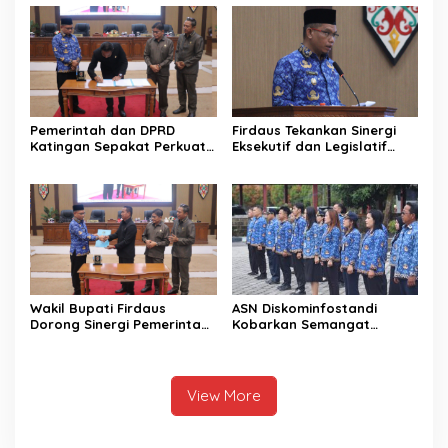
Pembangunan Daerah
Pemerintah dan DPRD
Firdaus Tekankan Sinergi
Katingan Sepakat Perkuat
Eksekutif dan Legislatif
Sinergi Pembangunan
untuk Perkuat
Daerah
Pembangunan Katingan
Wakil Bupati Firdaus
ASN Diskominfostandi
Dorong Sinergi Pemerintah
Kobarkan Semangat
dan DPRD Wujudkan Tata
Persatuan Lewat Sumpah
Kelola yang Akuntabel
Pemuda
View More