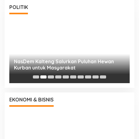
POLITIK
NasDem Kalteng Salurkan Puluhan Hewan
N
Kurban untuk Masyarakat
P
EKONOMI & BISNIS