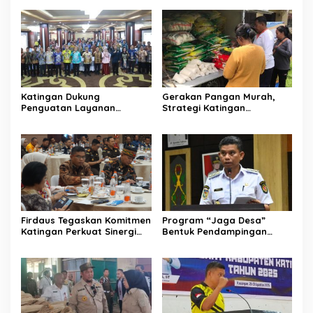
Toleransi
Katingan Dukung
Gerakan Pangan Murah,
Penguatan Layanan
Strategi Katingan
Informasi Publik dan PPID
Kendalikan Inflasi Daerah
Firdaus Tegaskan Komitmen
Program “Jaga Desa”
Katingan Perkuat Sinergi
Bentuk Pendampingan
Penanganan Konflik Sosial
Hukum bagi Aparatur Desa
di Katingan