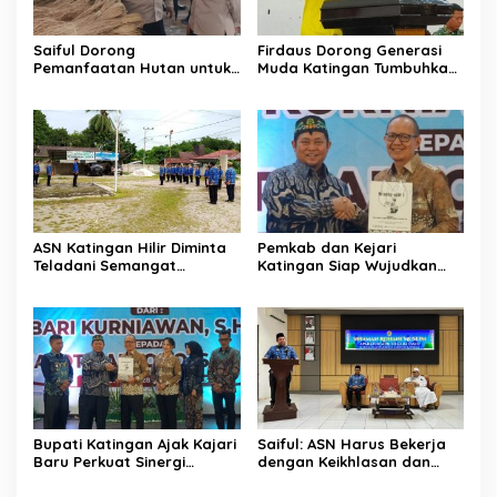
Saiful Dorong
Firdaus Dorong Generasi
Pemanfaatan Hutan untuk
Muda Katingan Tumbuhkan
Kebun Rotan Rakyat
Semangat Juara Lewat
Olahraga
ASN Katingan Hilir Diminta
Pemkab dan Kejari
Teladani Semangat
Katingan Siap Wujudkan
Sumpah Pemuda
Pemerintahan Bersih
Bupati Katingan Ajak Kajari
Saiful: ASN Harus Bekerja
Baru Perkuat Sinergi
dengan Keikhlasan dan
Penegakan Hukum dan
Ketulusan Hati