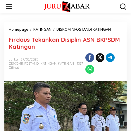
Homepage
/
KATINGAN
/
DISKOMINFOSTANDI KATINGAN
Firdaus Tekankan Disiplin ASN BKPSDM
Katingan
Jurka
27/08/2025
DISKOMINFOSTANDI KATINGAN
,
KATINGAN
1037
Dilihat