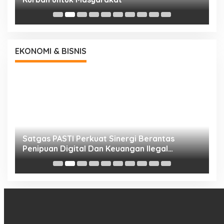
EKONOMI & BISNIS
h
Satgas PASTI Perkuat Sinergi Berantas
P
Penipuan Digital Dan Keuangan Ilegal
B
Nasional