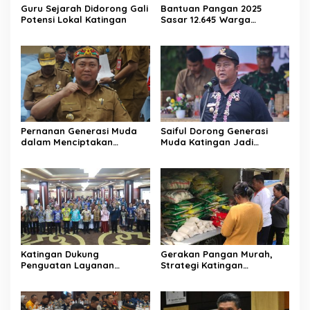
Guru Sejarah Didorong Gali
Bantuan Pangan 2025
Potensi Lokal Katingan
Sasar 12.645 Warga
Katingan
Pernanan Generasi Muda
Saiful Dorong Generasi
dalam Menciptakan
Muda Katingan Jadi
Kehidupan Beragama
Teladan Moderasi dan
Toleransi
Katingan Dukung
Gerakan Pangan Murah,
Penguatan Layanan
Strategi Katingan
Informasi Publik dan PPID
Kendalikan Inflasi Daerah