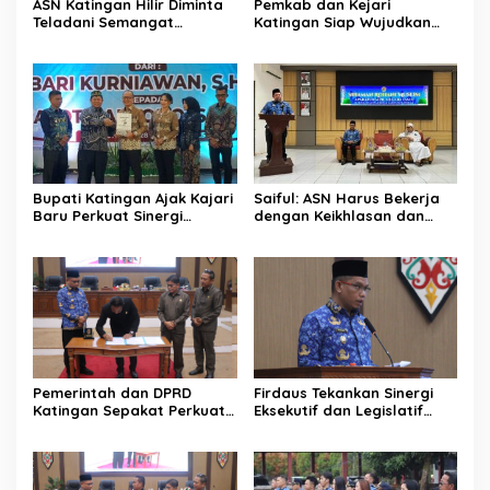
ASN Katingan Hilir Diminta
Pemkab dan Kejari
Teladani Semangat
Katingan Siap Wujudkan
Sumpah Pemuda
Pemerintahan Bersih
Bupati Katingan Ajak Kajari
Saiful: ASN Harus Bekerja
Baru Perkuat Sinergi
dengan Keikhlasan dan
Penegakan Hukum dan
Ketulusan Hati
Pembangunan Daerah
Pemerintah dan DPRD
Firdaus Tekankan Sinergi
Katingan Sepakat Perkuat
Eksekutif dan Legislatif
Sinergi Pembangunan
untuk Perkuat
Daerah
Pembangunan Katingan