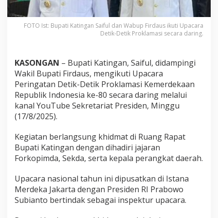
FOTO Ist: Bupati Katingan Saiful dan Wabup Firdaus ikuti Upacara
Detik-Detik Proklamasi secara daring.
KASONGAN
– Bupati Katingan, Saiful, didampingi
Wakil Bupati Firdaus, mengikuti Upacara
Peringatan Detik-Detik Proklamasi Kemerdekaan
Republik Indonesia ke-80 secara daring melalui
kanal YouTube Sekretariat Presiden, Minggu
(17/8/2025).
Kegiatan berlangsung khidmat di Ruang Rapat
Bupati Katingan dengan dihadiri jajaran
Forkopimda, Sekda, serta kepala perangkat daerah.
Upacara nasional tahun ini dipusatkan di Istana
Merdeka Jakarta dengan Presiden RI Prabowo
Subianto bertindak sebagai inspektur upacara.