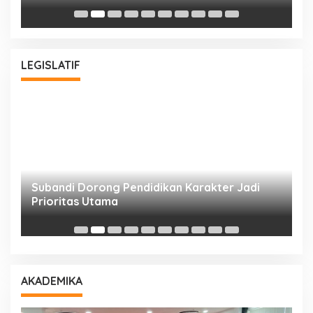
Bu
LEGISLATIF
Subandi Dorong Pendidikan Karakter Jadi
T
Prioritas Utama
D
AKADEMIKA