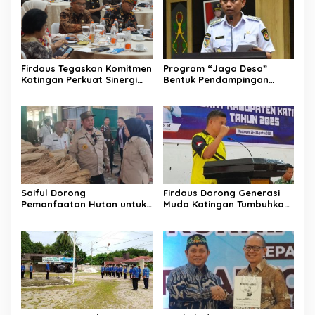
Firdaus Tegaskan Komitmen
Program “Jaga Desa”
Katingan Perkuat Sinergi
Bentuk Pendampingan
Penanganan Konflik Sosial
Hukum bagi Aparatur Desa
di Katingan
Saiful Dorong
Firdaus Dorong Generasi
Pemanfaatan Hutan untuk
Muda Katingan Tumbuhkan
Kebun Rotan Rakyat
Semangat Juara Lewat
Olahraga