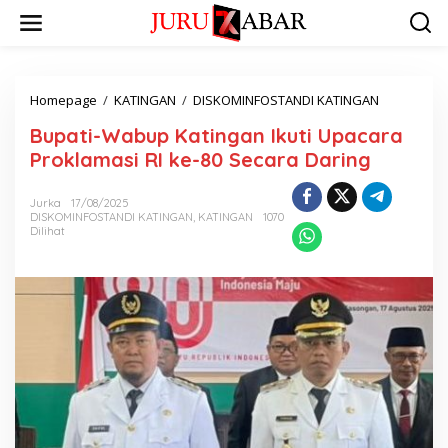
Homepage
/
KATINGAN
/
DISKOMINFOSTANDI KATINGAN
Bupati-Wabup Katingan Ikuti Upacara
Proklamasi RI ke-80 Secara Daring
Jurka
17/08/2025
DISKOMINFOSTANDI KATINGAN
,
KATINGAN
1070
Dilihat