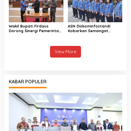
Wakil Bupati Firdaus
ASN Diskominfostandi
Dorong Sinergi Pemerintah
Kobarkan Semangat
dan DPRD Wujudkan Tata
Persatuan Lewat Sumpah
Kelola yang Akuntabel
Pemuda
View More
KABAR POPULER