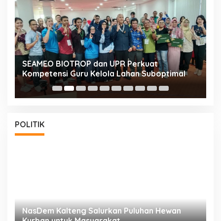
n
SEAMEO BIOTROP dan UPR Perkuat
K
Kompetensi Guru Kelola Lahan Suboptimal
K
POLITIK
NasDem Kalteng Salurkan Puluhan Hewan
N
Kurban untuk Masyarakat
P