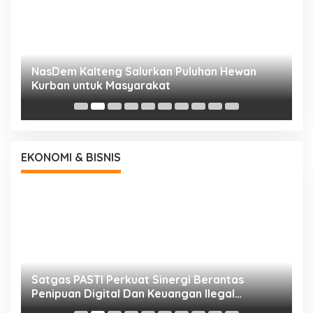
NasDem Kalteng Salurkan Puluhan Hewan
N
Kurban untuk Masyarakat
P
EKONOMI & BISNIS
h
Satgas PASTI Perkuat Sinergi Berantas
P
Penipuan Digital Dan Keuangan Ilegal
B
Nasional