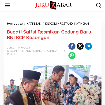
Homepage
/
KATINGAN
/
DISKOMINFOSTANDI KATINGAN
Bupati Saiful Resmikan Gedung Baru
BNI KCP Kasongan
Jurka
14/10/2025
DISKOMINFOSTANDI KATINGAN
,
KATINGAN
1128
Dilihat