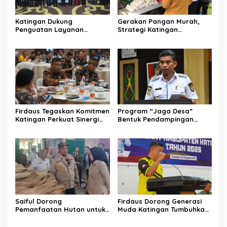
Katingan Dukung
Gerakan Pangan Murah,
Penguatan Layanan
Strategi Katingan
Informasi Publik dan PPID
Kendalikan Inflasi Daerah
Firdaus Tegaskan Komitmen
Program “Jaga Desa”
Katingan Perkuat Sinergi
Bentuk Pendampingan
Penanganan Konflik Sosial
Hukum bagi Aparatur Desa
di Katingan
Saiful Dorong
Firdaus Dorong Generasi
Pemanfaatan Hutan untuk
Muda Katingan Tumbuhkan
Kebun Rotan Rakyat
Semangat Juara Lewat
Olahraga