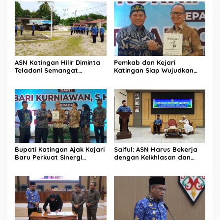
ASN Katingan Hilir Diminta
Pemkab dan Kejari
Teladani Semangat
Katingan Siap Wujudkan
Sumpah Pemuda
Pemerintahan Bersih
Bupati Katingan Ajak Kajari
Saiful: ASN Harus Bekerja
Baru Perkuat Sinergi
dengan Keikhlasan dan
Penegakan Hukum dan
Ketulusan Hati
Pembangunan Daerah