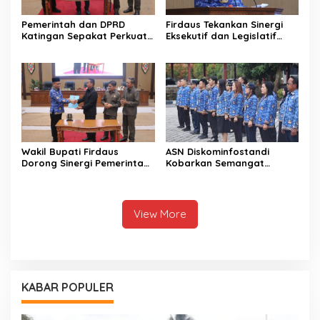
Pemerintah dan DPRD
Firdaus Tekankan Sinergi
Katingan Sepakat Perkuat
Eksekutif dan Legislatif
Sinergi Pembangunan
untuk Perkuat
Daerah
Pembangunan Katingan
Wakil Bupati Firdaus
ASN Diskominfostandi
Dorong Sinergi Pemerintah
Kobarkan Semangat
dan DPRD Wujudkan Tata
Persatuan Lewat Sumpah
Kelola yang Akuntabel
Pemuda
View More
KABAR POPULER