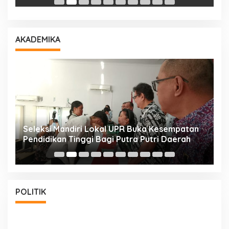
AKADEMIKA
i
Seleksi Mandiri Lokal UPR Buka Kesempatan
S
Pendidikan Tinggi Bagi Putra Putri Daerah
K
POLITIK