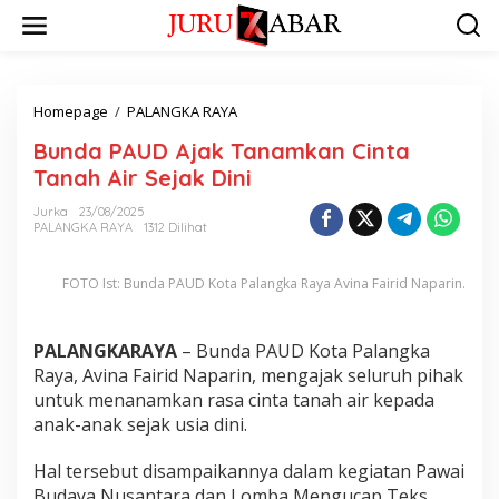
Homepage
/
PALANGKA RAYA
Bunda PAUD Ajak Tanamkan Cinta
Tanah Air Sejak Dini
Jurka
23/08/2025
PALANGKA RAYA
1312 Dilihat
FOTO Ist: Bunda PAUD Kota Palangka Raya Avina Fairid Naparin.
PALANGKARAYA
– Bunda PAUD Kota Palangka
Raya, Avina Fairid Naparin, mengajak seluruh pihak
untuk menanamkan rasa cinta tanah air kepada
anak-anak sejak usia dini.
Hal tersebut disampaikannya dalam kegiatan Pawai
Budaya Nusantara dan Lomba Mengucap Teks