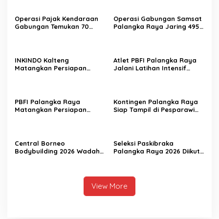
Operasi Pajak Kendaraan
Operasi Gabungan Samsat
Gabungan Temukan 70
Palangka Raya Jaring 495
Penunggak Pajak
Kendaraan Menunggak
Pajak
INKINDO Kalteng
Atlet PBFI Palangka Raya
Matangkan Persiapan
Jalani Latihan Intensif
Musprov XII
Jelang Porprov 2026
PBFI Palangka Raya
Kontingen Palangka Raya
Matangkan Persiapan
Siap Tampil di Pesparawi
Porprov 2026
Nasional XIV
Central Borneo
Seleksi Paskibraka
Bodybuilding 2026 Wadah
Palangka Raya 2026 Diikuti
Prestasi Atlet Fitness
156 Pelajar
View More