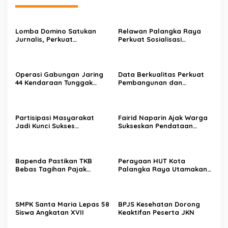
Lomba Domino Satukan
Relawan Palangka Raya
Jurnalis, Perkuat
Perkuat Sosialisasi
Kebersamaan Bersama
Pencegahan Kebakaran
Pelaku UMKM
Operasi Gabungan Jaring
Data Berkualitas Perkuat
44 Kendaraan Tunggak
Pembangunan dan
Pajak
Kesejahteraan Warga
Partisipasi Masyarakat
Fairid Naparin Ajak Warga
Jadi Kunci Sukses
Sukseskan Pendataan
Pelaksanaan SE 2026
SE2026
Bapenda Pastikan TKB
Perayaan HUT Kota
Bebas Tagihan Pajak
Palangka Raya Utamakan
Selama Tutup Pasca
Semangat Kolaborasi
Kebakaran
SMPK Santa Maria Lepas 58
BPJS Kesehatan Dorong
Siswa Angkatan XVII
Keaktifan Peserta JKN