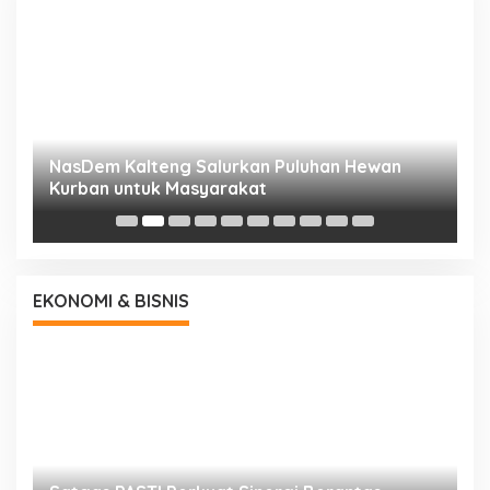
NasDem Kalteng Salurkan Puluhan Hewan
N
Kurban untuk Masyarakat
P
EKONOMI & BISNIS