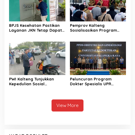
BPJS Kesehatan Pastikan
Pemprov Kalteng
Layanan JKN Tetap Dapat
Sosialisasikan Program
Diakses Saat Mudik
Kartu Huma Betang
Sejahtera
PWI Kalteng Tunjukkan
Peluncuran Program
Kepedulian Sosial
Dokter Spesialis UPR
Wartawan di Bulan
Perkuat Layanan
Ramadan
Kesehatan Daerah
View More