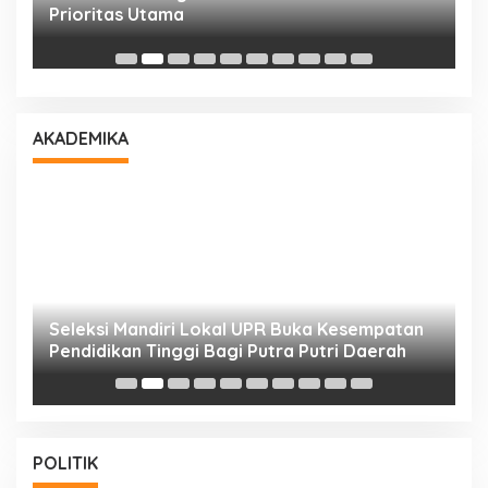
T
Prioritas Utama
D
AKADEMIKA
i
Seleksi Mandiri Lokal UPR Buka Kesempatan
S
Pendidikan Tinggi Bagi Putra Putri Daerah
K
POLITIK