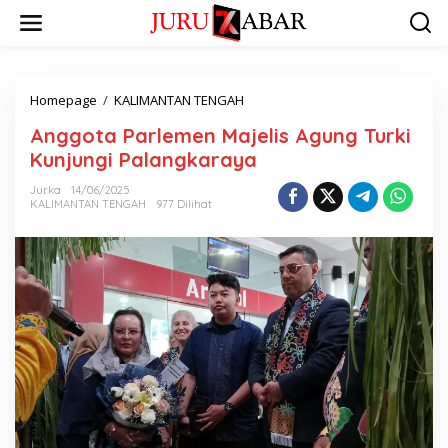
Homepage
/
KALIMANTAN TENGAH
Anggota Parlemen Majelis Agung Turki
Kunjungi Palangkaraya
Jurka
14/06/2025
KALIMANTAN TENGAH
977 Dilihat