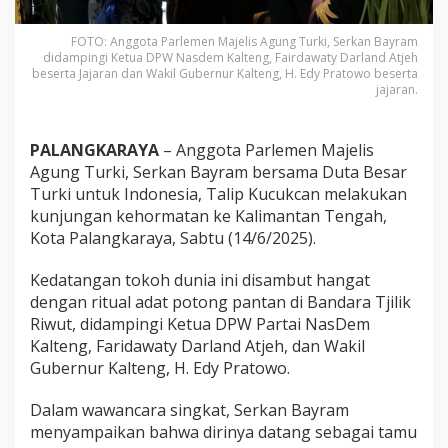
FOTO: Anggota Parlemen Majelis Agung Turki, Serkan Bayram
didampingi Ketua DPW Nasdem Kalteng, Fairdawaty Darland Atjeh
beserta Jajaran dan Wakil Gubernur Kalteng, H. Edy Pratowo beserta
jajaran.
PALANGKARAYA
– Anggota Parlemen Majelis
Agung Turki, Serkan Bayram bersama Duta Besar
Turki untuk Indonesia, Talip Kucukcan melakukan
kunjungan kehormatan ke Kalimantan Tengah,
Kota Palangkaraya, Sabtu (14/6/2025).
Kedatangan tokoh dunia ini disambut hangat
dengan ritual adat potong pantan di Bandara Tjilik
Riwut, didampingi Ketua DPW Partai NasDem
Kalteng, Faridawaty Darland Atjeh, dan Wakil
Gubernur Kalteng, H. Edy Pratowo.
Dalam wawancara singkat, Serkan Bayram
menyampaikan bahwa dirinya datang sebagai tamu