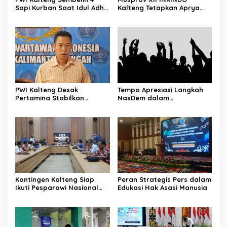
Sapi Kurban Saat Idul Adha
Kalteng Tetapkan Aprya
1447 H
Surya Sebagai Ketua
Periode Baru
PWI Kalteng Desak
Tempo Apresiasi Langkah
Pertamina Stabilkan
NasDem dalam
Pasokan BBM Masyarakat
Menyampaikan Aspirasi
Secara Langsung
Kontingen Kalteng Siap
Peran Strategis Pers dalam
Ikuti Pesparawi Nasional
Edukasi Hak Asasi Manusia
XIV Manokwari