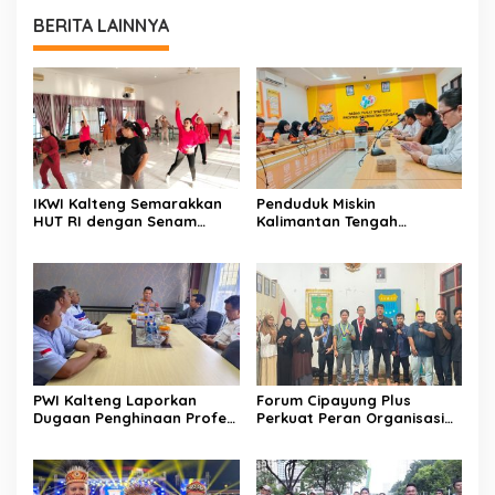
BERITA LAINNYA
IKWI Kalteng Semarakkan
Penduduk Miskin
HUT RI dengan Senam
Kalimantan Tengah
Sehat Bersama
Tercatat 146,71 Ribu Orang
PWI Kalteng Laporkan
Forum Cipayung Plus
Dugaan Penghinaan Profesi
Perkuat Peran Organisasi
Wartawan ke Polda
Kepemudaan dan
Kalteng
Kemahasiswaan sebagai
Mitra Kritis Pemerintah