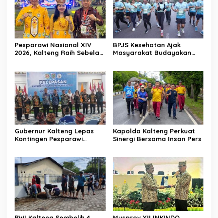
Pesparawi Nasional XIV
BPJS Kesehatan Ajak
2026, Kalteng Raih Sebelas
Masyarakat Budayakan
Emas dan Satu Perak
Hidup Sehat Melalui Fun
Run
Gubernur Kalteng Lepas
Kapolda Kalteng Perkuat
Kontingen Pesparawi
Sinergi Bersama Insan Pers
Menuju Manokwari
PWI Kalteng Sembelih 4
Musprov XII INKINDO