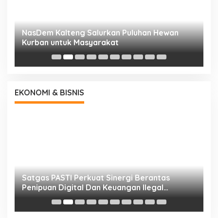
NasDem Kalteng Salurkan Puluhan Hewan
N
Kurban untuk Masyarakat
P
EKONOMI & BISNIS
h
Satgas PASTI Perkuat Sinergi Berantas
P
Penipuan Digital Dan Keuangan Ilegal
B
Nasional