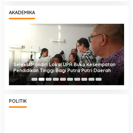
AKADEMIKA
i
Seleksi Mandiri Lokal UPR Buka Kesempatan
S
Pendidikan Tinggi Bagi Putra Putri Daerah
K
POLITIK