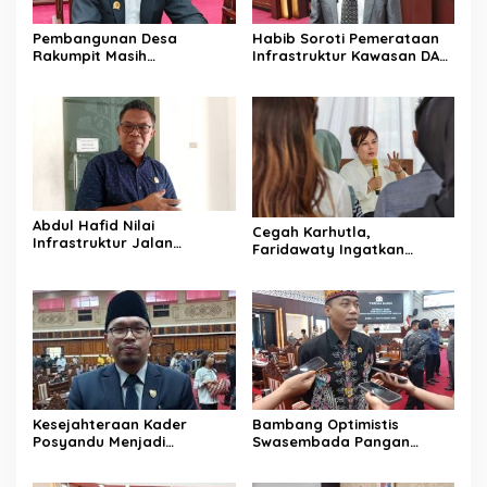
Pembangunan Desa
Habib Soroti Pemerataan
Rakumpit Masih
Infrastruktur Kawasan DAS
Memerlukan Perhatian
Barito Masih Belum Optimal
Pemerintah
Abdul Hafid Nilai
Cegah Karhutla,
Infrastruktur Jalan
Faridawaty Ingatkan
Percepat Pertumbuhan
Warga Tidak Membuka
Ekonomi Masyarakat
Lahan dengan Membakar
Pedesaan
Kesejahteraan Kader
Bambang Optimistis
Posyandu Menjadi
Swasembada Pangan
Perhatian Anggota DPRD
Dapat Terwujud Melalui
Kalteng ini
Sinergi Bersama