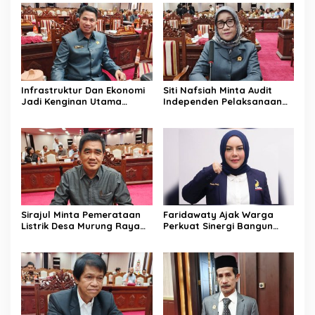
Infrastruktur Dan Ekonomi
Siti Nafsiah Minta Audit
Jadi Kenginan Utama
Independen Pelaksanaan
Masyarakat Kalteng
Program CSR Perusahaan
Sirajul Minta Pemerataan
Faridawaty Ajak Warga
Listrik Desa Murung Raya
Perkuat Sinergi Bangun
Segera Dipercepat
Palangka Raya Bersama