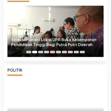
i
Seleksi Mandiri Lokal UPR Buka Kesempatan
S
Pendidikan Tinggi Bagi Putra Putri Daerah
K
POLITIK