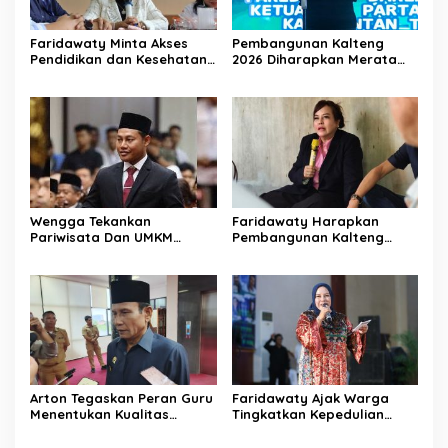
Faridawaty Minta Akses
Pembangunan Kalteng
Pendidikan dan Kesehatan
2026 Diharapkan Merata
Merata di Kalteng
Hingga Wilayah Pedalaman
Wengga Tekankan
Faridawaty Harapkan
Pariwisata Dan UMKM
Pembangunan Kalteng
Tumbuh Bersama Demi
Merata Hingga Wilayah
Ekonomi Daerah
Pelosok
Arton Tegaskan Peran Guru
Faridawaty Ajak Warga
Menentukan Kualitas
Tingkatkan Kepedulian
Generasi Masa Depan
Terhadap Kesehatan
Kalteng
Selama Musim Kemarau