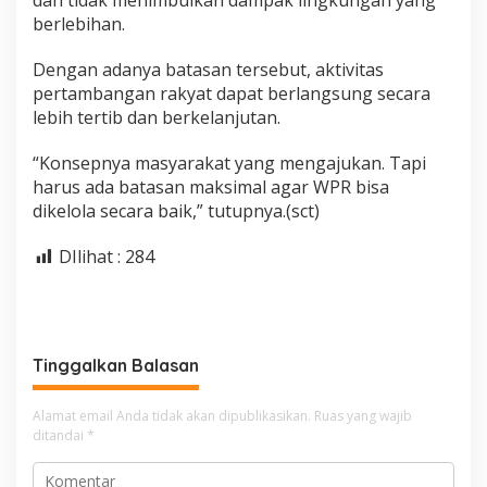
dan tidak menimbulkan dampak lingkungan yang
berlebihan.
Dengan adanya batasan tersebut, aktivitas
pertambangan rakyat dapat berlangsung secara
lebih tertib dan berkelanjutan.
“Konsepnya masyarakat yang mengajukan. Tapi
harus ada batasan maksimal agar WPR bisa
dikelola secara baik,” tutupnya.(sct)
DIlihat :
284
Tinggalkan Balasan
Alamat email Anda tidak akan dipublikasikan.
Ruas yang wajib
ditandai
*