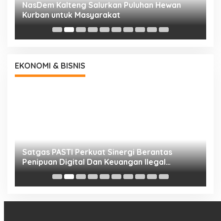
NasDem Kalteng Salurkan Puluhan Hewan
N
Kurban untuk Masyarakat
P
EKONOMI & BISNIS
h
Satgas PASTI Perkuat Sinergi Berantas
P
Penipuan Digital Dan Keuangan Ilegal
B
Nasional