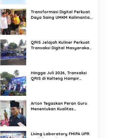
Transformasi Digital Perkuat
Daya Saing UMKM Kalimantan
Tengah
QRIS Jelajah Kuliner Perkuat
Transaksi Digital Masyarakat
Kalimantan Tengah
Hingga Juli 2026, Transaksi
QRIS di Kalteng Hampir
Sentuh Dua Puluh Juta
Arton Tegaskan Peran Guru
Menentukan Kualitas
Generasi Masa Depan
Kalteng
Living Laboratory FMIPA UPR