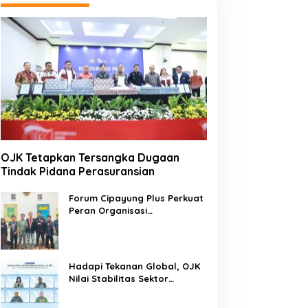
OJK Tetapkan Tersangka Dugaan
Tindak Pidana Perasuransian
Forum Cipayung Plus Perkuat
Peran Organisasi
Kepemudaan dan
Kemahasiswaan sebagai
Mitra Kritis Pemerintah
Hadapi Tekanan Global, OJK
Nilai Stabilitas Sektor
Keuangan Tetap Terjaga