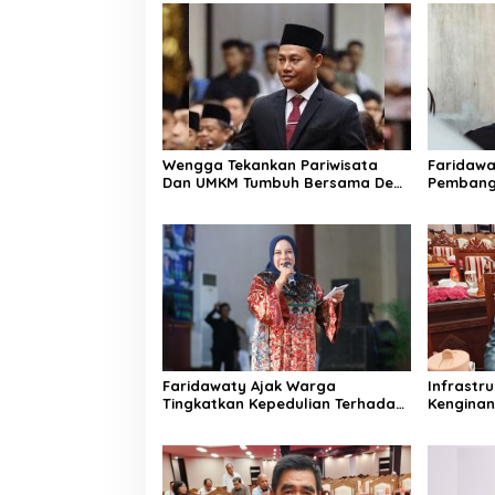
Wengga Tekankan Pariwisata
Faridaw
Dan UMKM Tumbuh Bersama Demi
Pembang
Ekonomi Daerah
Hingga W
Faridawaty Ajak Warga
Infrastr
Tingkatkan Kepedulian Terhadap
Kengina
Kesehatan Selama Musim
Kalteng
Kemarau