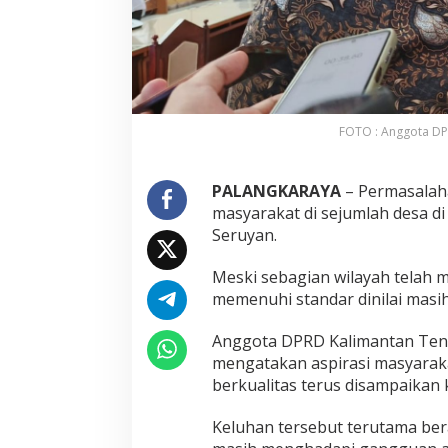
FOTO : Anggota DP
PALANGKARAYA
– Permasalaha
masyarakat di sejumlah desa d
Seruyan.
Meski sebagian wilayah telah me
memenuhi standar dinilai masi
Anggota DPRD Kalimantan Ten
mengatakan aspirasi masyarakat
berkualitas terus disampaikan
Keluhan tersebut terutama beras