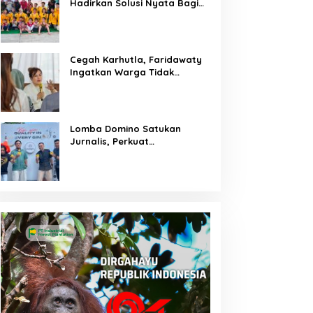
Hadirkan Solusi Nyata Bagi
Warga
Cegah Karhutla, Faridawaty
Ingatkan Warga Tidak
Membuka Lahan dengan
Membakar
Lomba Domino Satukan
Jurnalis, Perkuat
Kebersamaan Bersama
Pelaku UMKM