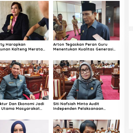
aty Harapkan
Arton Tegaskan Peran Guru
unan Kalteng Merata
Menentukan Kualitas Generasi
ilayah Pelosok
Masa Depan Kalteng
uktur Dan Ekonomi Jadi
Siti Nafsiah Minta Audit
n Utama Masyarakat
Independen Pelaksanaan
Program CSR Perusahaan