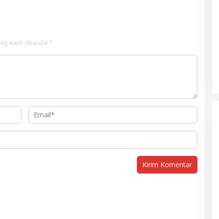
ng wajib ditandai
*