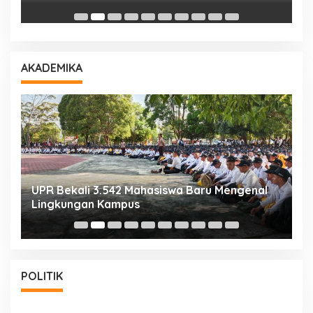
AKADEMIKA
UPR Bekali 3.542 Mahasiswa Baru Mengenal
M
Lingkungan Kampus
S
POLITIK