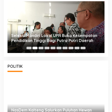
i
Seleksi Mandiri Lokal UPR Buka Kesempatan
S
Pendidikan Tinggi Bagi Putra Putri Daerah
K
POLITIK
NasDem Kalteng Salurkan Puluhan Hewan
N