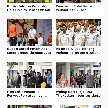
Barito Selatan Kembali
Peresmian Balai Basarah
Raih Opini WTP Kesembilan
Perkuat Kerukunan
dari BPK Kalimantan
Masyarakat Desa
Tengah
Lembeng
Bupati Barsel Pimpin Apel
Rakerda APDESI Kalteng
Siaga Sensus Ekonomi 2026
Perkuat Peran Desa Dukung
Program Nasional
Hari Lahir Pancasila
Wabup Barsel Ajak ASN
Perkuat Persatuan dan
Tingkatkan Integritas dan
Keadilan Sosial
Pelayanan Publik