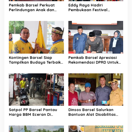
Pemkab Barsel Perkuat
Eddy Raya Hadiri
Perlindungan Anak dan
Pembukaan Festival
Ketahanan Pangan
Budaya Isen Mulang 2026
Kontingen Barsel Siap
Pemkab Barsel Apresiasi
Tampilkan Budaya Terbaik
Rekomendasi DPRD Untuk
di FBIM
Perbaikan Kinerja
Pemerintahan
Satpol PP Barsel Pantau
Dinsos Barsel Salurkan
Harga BBM Eceran Di
Bantuan Alat Disabilitas
Buntok
Untuk Warga Pendang