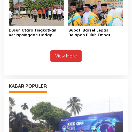
Dusun Utara Tingkatkan
Bupati Barsel Lepas
Kesiapsiagaan Hadapi
Delapan Puluh Empat
Ancaman Karhutla Musim
Jamaah Calon Haji
Kemarau
View More
KABAR POPULER