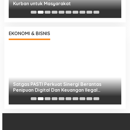
Kurban untuk Masyarakat
P
EKONOMI & BISNIS
h
Satgas PASTI Perkuat Sinergi Berantas
P
Penipuan Digital Dan Keuangan Ilegal
B
Nasional