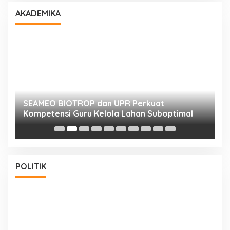
AKADEMIKA
n
SEAMEO BIOTROP dan UPR Perkuat
K
Kompetensi Guru Kelola Lahan Suboptimal
K
POLITIK