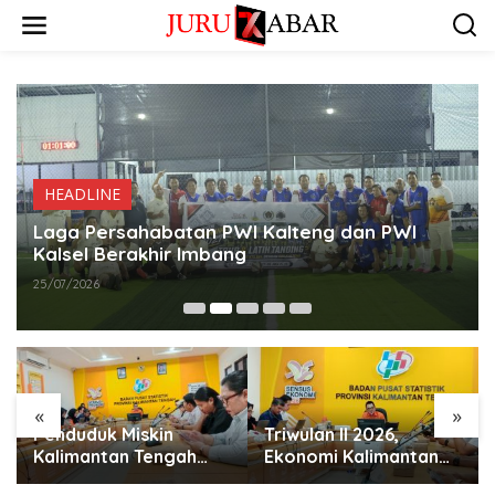
HEADLINE
Laga Persahabatan PWI Kalteng dan PWI
Kalsel Berakhir Imbang
25/07/2026
«
»
Penduduk Miskin
Triwulan II 2026,
Kalimantan Tengah
Ekonomi Kalimantan
Tercatat 146,71 Ribu
Tengah Tumbuh Positif