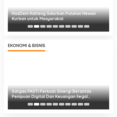
NasDem Kalteng Salurkan Puluhan Hewan
N
Kurban untuk Masyarakat
P
EKONOMI & BISNIS
h
Satgas PASTI Perkuat Sinergi Berantas
P
Penipuan Digital Dan Keuangan Ilegal
B
Nasional