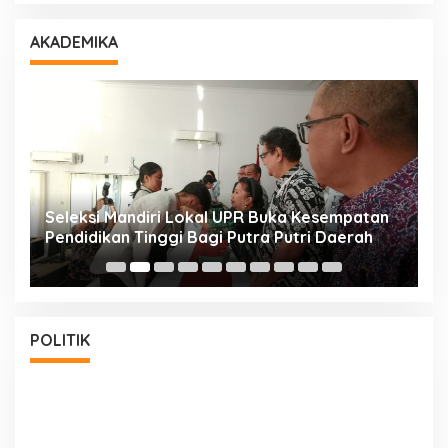
AKADEMIKA
i
Seleksi Mandiri Lokal UPR Buka Kesempatan
S
Pendidikan Tinggi Bagi Putra Putri Daerah
K
POLITIK