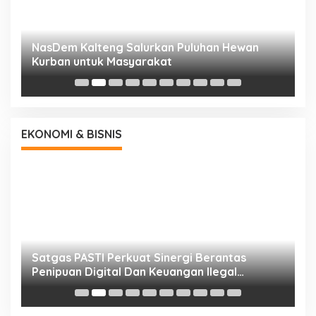
NasDem Kalteng Salurkan Puluhan Hewan
N
Kurban untuk Masyarakat
P
EKONOMI & BISNIS
h
Satgas PASTI Perkuat Sinergi Berantas
P
Penipuan Digital Dan Keuangan Ilegal
B
Nasional