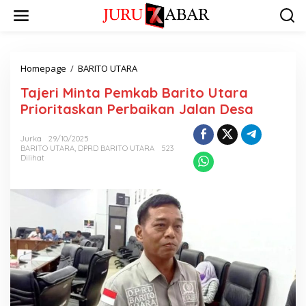
Homepage
/
BARITO UTARA
Tajeri Minta Pemkab Barito Utara
Prioritaskan Perbaikan Jalan Desa
Jurka
29/10/2025
BARITO UTARA
,
DPRD BARITO UTARA
523
Dilihat