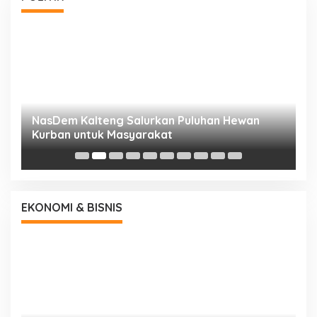
NasDem Kalteng Salurkan Puluhan Hewan
N
Kurban untuk Masyarakat
P
EKONOMI & BISNIS