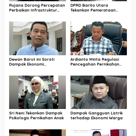
Rujana Dorong Percepatan
DPRD Barito Utara
Perbaikan Infrastruktur
Tekankan Pemerataan
Jalan di Barito Utara
Layanan Kesehatan
Dewan Barut ini Soroti
Ardianto Minta Regulasi
Dampak Ekonomi
Pencegahan Pernikahan
Pernikahan Usia Anak
Anak Diperkuat
Sri Neni Tekankan Dampak
Dampak Gangguan Listrik
Psikologis Pernikahan Anak
terhadap Ekonomi Warga