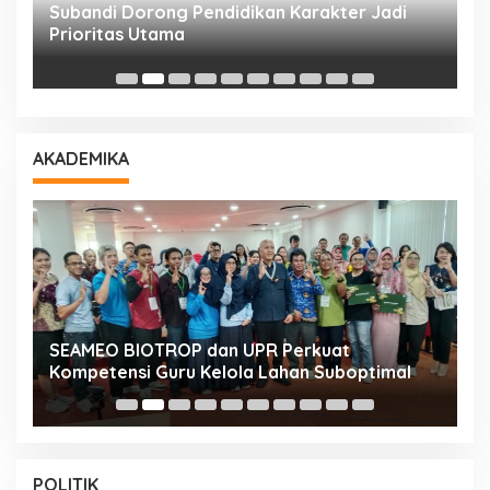
Subandi Dorong Pendidikan Karakter Jadi
T
Prioritas Utama
D
AKADEMIKA
n
SEAMEO BIOTROP dan UPR Perkuat
K
Kompetensi Guru Kelola Lahan Suboptimal
K
POLITIK