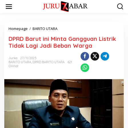
Homepage
/
BARITO UTARA
DPRD Barut ini Minta Gangguan Listrik
Tidak Lagi Jadi Beban Warga
Jurka
27/11/2025
BARITO UTARA
,
DPRD BARITO UTARA
621
Dilihat