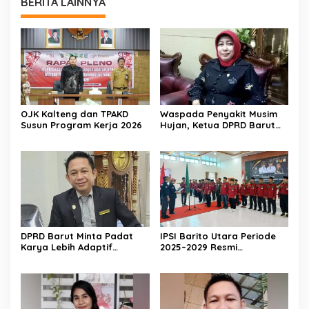
BERITA LAINNYA
OJK Kalteng dan TPAKD
Waspada Penyakit Musim
Susun Program Kerja 2026
Hujan, Ketua DPRD Barut
Imbau Peran Aktif Warga
DPRD Barut Minta Padat
IPSI Barito Utara Periode
Karya Lebih Adaptif
2025–2029 Resmi
dengan Kebutuhan Ekonomi
Dikukuhkan
Warga