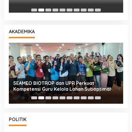
D
AKADEMIKA
n
SEAMEO BIOTROP dan UPR Perkuat
K
Kompetensi Guru Kelola Lahan Suboptimal
K
POLITIK