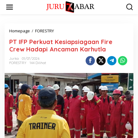
Homepage
/
FORESTRY
PT IFP Perkuat Kesiapsiagaan Fire
Crew Hadapi Ancaman Karhutla
Jurka
01/07/2026
FORESTRY
144 Dilihat