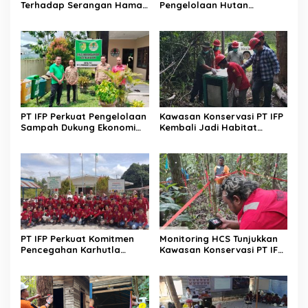
Terhadap Serangan Hama
Pengelolaan Hutan
Uret pada Tanaman Acacia
Berkelanjutan Melalui
Crassicarpa
Pencegahan Karhutla
PT IFP Perkuat Pengelolaan
Kawasan Konservasi PT IFP
Sampah Dukung Ekonomi
Kembali Jadi Habitat
Sirkular
Translokasi Orangutan
PT IFP Perkuat Komitmen
Monitoring HCS Tunjukkan
Pencegahan Karhutla
Kawasan Konservasi PT IFP
Sesuai Standar Regulasi
Tetap Terjaga
Nasional