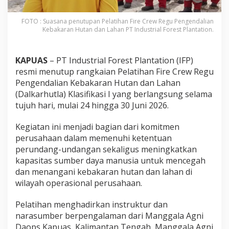
FOTO : Suasana penutupan Pelatihan Fire Crew Regu Pengendalian
Kebakaran Hutan dan Lahan PT Industrial Forest Plantation.
KAPUAS
– PT Industrial Forest Plantation (IFP)
resmi menutup rangkaian Pelatihan Fire Crew Regu
Pengendalian Kebakaran Hutan dan Lahan
(Dalkarhutla) Klasifikasi I yang berlangsung selama
tujuh hari, mulai 24 hingga 30 Juni 2026.
Kegiatan ini menjadi bagian dari komitmen
perusahaan dalam memenuhi ketentuan
perundang-undangan sekaligus meningkatkan
kapasitas sumber daya manusia untuk mencegah
dan menangani kebakaran hutan dan lahan di
wilayah operasional perusahaan.
Pelatihan menghadirkan instruktur dan
narasumber berpengalaman dari Manggala Agni
Daops Kapuas, Kalimantan Tengah, Manggala Agni