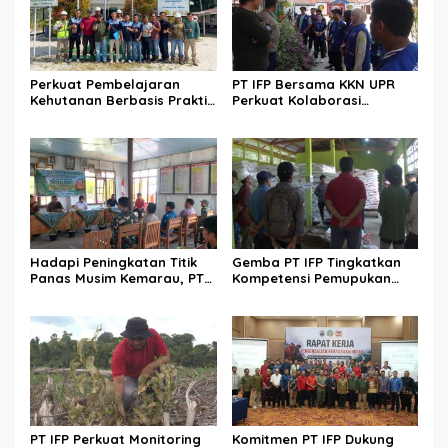
Perkuat Pembelajaran
PT IFP Bersama KKN UPR
Kehutanan Berbasis Praktik
Perkuat Kolaborasi
Lapangan, PT IFP Terima
Kembangkan Literasi
Mahasiswa INSTIPER
Masyarakat Desa
Yogyakarta
Hadapi Peningkatan Titik
Gemba PT IFP Tingkatkan
Panas Musim Kemarau, PT
Kompetensi Pemupukan
IFP Perkuat Sinergi Cegah
Tanaman Acacia
Karhutla
Crassicarpa
PT IFP Perkuat Monitoring
Komitmen PT IFP Dukung