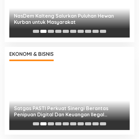
NasDem Kalteng Salurkan Puluhan Hewan
N
Kurban untuk Masyarakat
P
EKONOMI & BISNIS
h
Satgas PASTI Perkuat Sinergi Berantas
P
Penipuan Digital Dan Keuangan Ilegal
B
Nasional