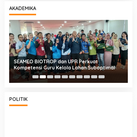
AKADEMIKA
n
SEAMEO BIOTROP dan UPR Perkuat
K
Kompetensi Guru Kelola Lahan Suboptimal
K
POLITIK