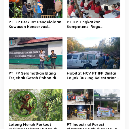
PT IFP Perkuat Pengelolaan
PT IFP Tingkatkan
Kawasan Konservasi
Kompetensi Regu
Secara Terpadu
Pengendalian Karhutla
PT IFP Selamatkan Elang
Habitat HCV PT IFP Dinilai
Terjebak Getah Pohon di
Layak Dukung Kelestarian
Kawasan Konservasi
Orangutan
Lutung Merah Perkuat
PT Industrial Forest
Indikasi Habitat Hutan di
Plantation Salurkan Hewan