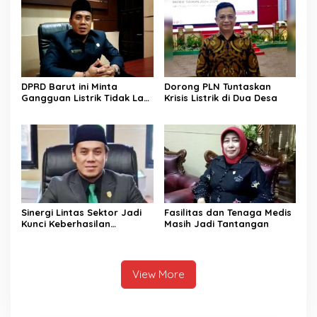
DPRD Barut ini Minta
Dorong PLN Tuntaskan
Gangguan Listrik Tidak Lagi
Krisis Listrik di Dua Desa
Jadi Beban Warga
Sinergi Lintas Sektor Jadi
Fasilitas dan Tenaga Medis
Kunci Keberhasilan
Masih Jadi Tantangan
Pembangunan di Sektor
Kesehatan
View More