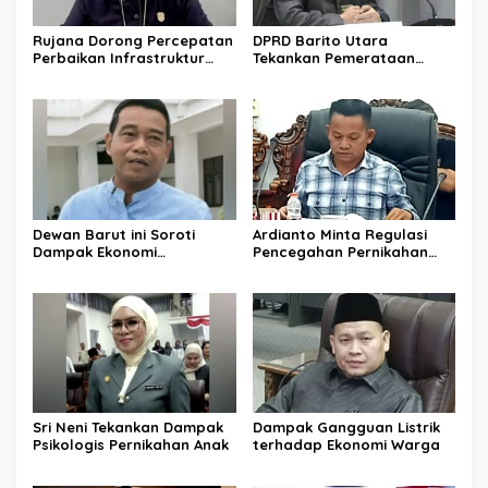
Rujana Dorong Percepatan
DPRD Barito Utara
Perbaikan Infrastruktur
Tekankan Pemerataan
Jalan di Barito Utara
Layanan Kesehatan
Dewan Barut ini Soroti
Ardianto Minta Regulasi
Dampak Ekonomi
Pencegahan Pernikahan
Pernikahan Usia Anak
Anak Diperkuat
Sri Neni Tekankan Dampak
Dampak Gangguan Listrik
Psikologis Pernikahan Anak
terhadap Ekonomi Warga