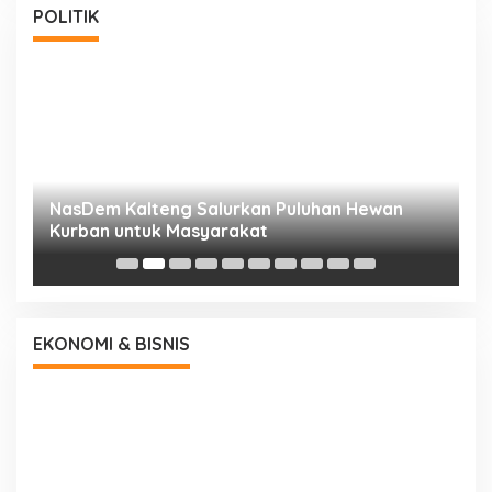
POLITIK
NasDem Kalteng Salurkan Puluhan Hewan
N
Kurban untuk Masyarakat
P
EKONOMI & BISNIS