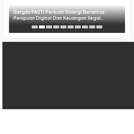
h
Satgas PASTI Perkuat Sinergi Berantas
P
Penipuan Digital Dan Keuangan Ilegal
B
Nasional