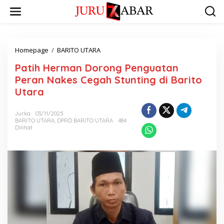
Homepage
/
BARITO UTARA
Patih Herman Dorong Penguatan
Peran Nakes Cegah Stunting di Barito
Utara
Jurka
03/11/2025
BARITO UTARA
,
DPRD BARITO UTARA
484
Dilihat