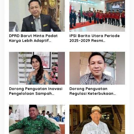
DPRD Barut Minta Padat
IPSI Barito Utara Periode
Karya Lebih Adaptif
2025–2029 Resmi
dengan Kebutuhan Ekonomi
Dikukuhkan
Warga
Dorong Penguatan Inovasi
Dorong Penguatan
Pengelolaan Sampah
Regulasi Keterbukaan
Berkelanjutan
Informasi