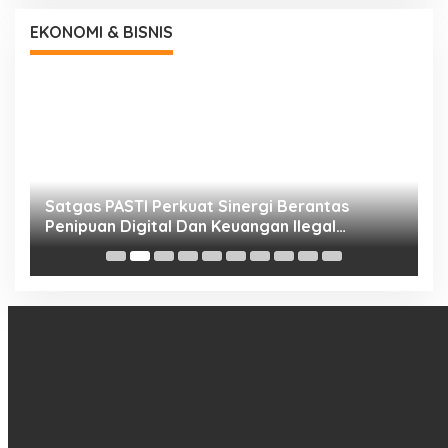
EKONOMI & BISNIS
h
Satgas PASTI Perkuat Sinergi Berantas
P
Penipuan Digital Dan Keuangan Ilegal
B
Nasional