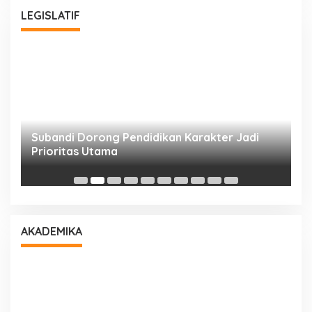
LEGISLATIF
Subandi Dorong Pendidikan Karakter Jadi
T
Prioritas Utama
D
AKADEMIKA