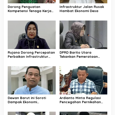
Dorong Penguatan
Infrastruktur Jalan Rusak
Kompetensi Tenaga Kerja
Hambat Ekonomi Desa
Lokal di Barito Utara
Rujana Dorong Percepatan
DPRD Barito Utara
Perbaikan Infrastruktur
Tekankan Pemerataan
Jalan di Barito Utara
Layanan Kesehatan
Dewan Barut ini Soroti
Ardianto Minta Regulasi
Dampak Ekonomi
Pencegahan Pernikahan
Pernikahan Usia Anak
Anak Diperkuat