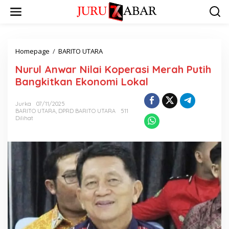
Homepage
/
BARITO UTARA
Nurul Anwar Nilai Koperasi Merah Putih
Bangkitkan Ekonomi Lokal
Jurka
07/11/2025
BARITO UTARA
,
DPRD BARITO UTARA
511
Dilihat