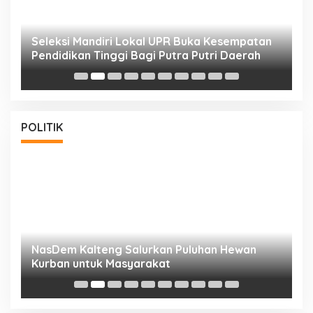
i
Seleksi Mandiri Lokal UPR Buka Kesempatan
S
Pendidikan Tinggi Bagi Putra Putri Daerah
K
POLITIK
NasDem Kalteng Salurkan Puluhan Hewan
N
Kurban untuk Masyarakat
P