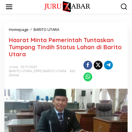
Homepage
/
BARITO UTARA
Hasrat Minta Pemerintah Tuntaskan
Tumpang Tindih Status Lahan di Barito
Utara
Jurka
01/11/2025
BARITO UTARA
,
DPRD BARITO UTARA
450
Dilihat