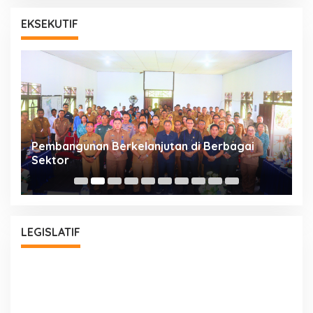
EKSEKUTIF
a
Pembangunan Berkelanjutan di Berbagai
P
Sektor
A
Bu
LEGISLATIF