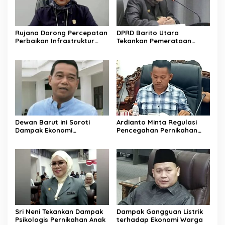
Rujana Dorong Percepatan
DPRD Barito Utara
Perbaikan Infrastruktur
Tekankan Pemerataan
Jalan di Barito Utara
Layanan Kesehatan
Dewan Barut ini Soroti
Ardianto Minta Regulasi
Dampak Ekonomi
Pencegahan Pernikahan
Pernikahan Usia Anak
Anak Diperkuat
Sri Neni Tekankan Dampak
Dampak Gangguan Listrik
Psikologis Pernikahan Anak
terhadap Ekonomi Warga