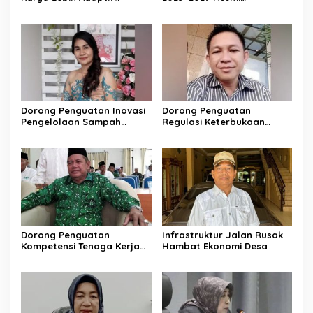
dengan Kebutuhan Ekonomi
Dikukuhkan
Warga
Dorong Penguatan Inovasi
Dorong Penguatan
Pengelolaan Sampah
Regulasi Keterbukaan
Berkelanjutan
Informasi
Dorong Penguatan
Infrastruktur Jalan Rusak
Kompetensi Tenaga Kerja
Hambat Ekonomi Desa
Lokal di Barito Utara