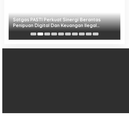
h
Satgas PASTI Perkuat Sinergi Berantas
P
Penipuan Digital Dan Keuangan Ilegal
B
Nasional