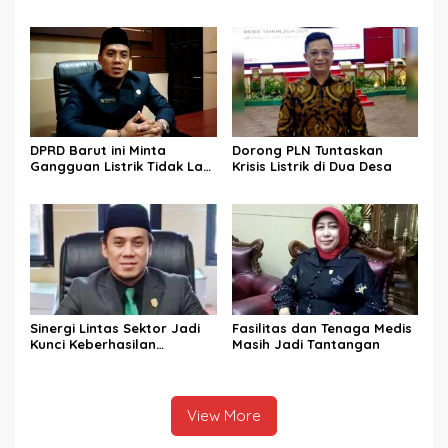
DPRD Barut ini Minta
Dorong PLN Tuntaskan
Gangguan Listrik Tidak Lagi
Krisis Listrik di Dua Desa
Jadi Beban Warga
Sinergi Lintas Sektor Jadi
Fasilitas dan Tenaga Medis
Kunci Keberhasilan
Masih Jadi Tantangan
Pembangunan di Sektor
Kesehatan
View More