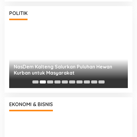
POLITIK
NasDem Kalteng Salurkan Puluhan Hewan
N
Kurban untuk Masyarakat
P
EKONOMI & BISNIS