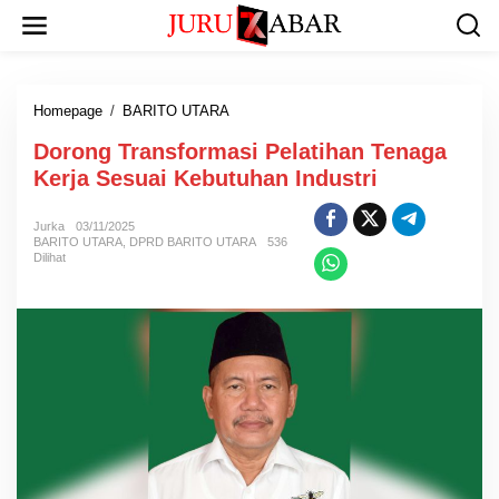
Homepage
/
BARITO UTARA
Dorong Transformasi Pelatihan Tenaga
Kerja Sesuai Kebutuhan Industri
Jurka
03/11/2025
BARITO UTARA
,
DPRD BARITO UTARA
536
Dilihat