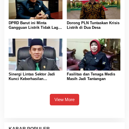
DPRD Barut ini Minta
Dorong PLN Tuntaskan Krisis
Gangguan Listrik Tidak Lagi
Listrik di Dua Desa
Jadi Beban Warga
Sinergi Lintas Sektor Jadi
Fasilitas dan Tenaga Medis
Kunci Keberhasilan
Masih Jadi Tantangan
Pembangunan di Sektor
Kesehatan
View More
KABAR POPULER