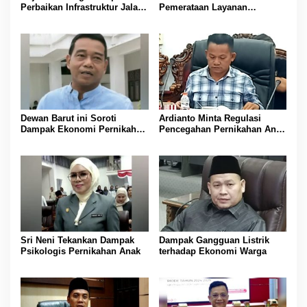
Perbaikan Infrastruktur Jalan
Pemerataan Layanan
di Barito Utara
Kesehatan
Dewan Barut ini Soroti
Ardianto Minta Regulasi
Dampak Ekonomi Pernikahan
Pencegahan Pernikahan Anak
Usia Anak
Diperkuat
Sri Neni Tekankan Dampak
Dampak Gangguan Listrik
Psikologis Pernikahan Anak
terhadap Ekonomi Warga