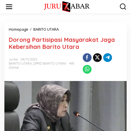
Homepage
/
BARITO UTARA
Dorong Partisipasi Masyarakat Jaga
Kebersihan Barito Utara
Jurka
04/11/2025
BARITO UTARA
,
DPRD BARITO UTARA
493
Dilihat