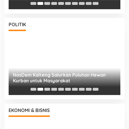
POLITIK
NasDem Kalteng Salurkan Puluhan Hewan
N
Kurban untuk Masyarakat
P
EKONOMI & BISNIS