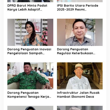
DPRD Barut Minta Padat
IPSI Barito Utara Periode
Karya Lebih Adaptif
2025–2029 Resmi
dengan Kebutuhan Ekonomi
Dikukuhkan
Warga
Dorong Penguatan Inovasi
Dorong Penguatan
Pengelolaan Sampah
Regulasi Keterbukaan
Berkelanjutan
Informasi
Dorong Penguatan
Infrastruktur Jalan Rusak
Kompetensi Tenaga Kerja
Hambat Ekonomi Desa
Lokal di Barito Utara