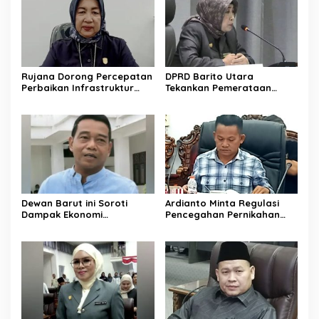
Rujana Dorong Percepatan
DPRD Barito Utara
Perbaikan Infrastruktur
Tekankan Pemerataan
Jalan di Barito Utara
Layanan Kesehatan
Dewan Barut ini Soroti
Ardianto Minta Regulasi
Dampak Ekonomi
Pencegahan Pernikahan
Pernikahan Usia Anak
Anak Diperkuat