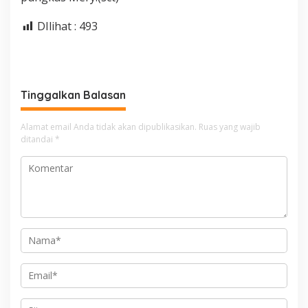
DIlihat :
493
Tinggalkan Balasan
Alamat email Anda tidak akan dipublikasikan.
Ruas yang wajib
ditandai
*