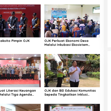
Laksito Pimpin OJK
OJK Perkuat Ekonomi Desa
Melalui Inkubasi Ekosistem
Keuangan Inklusif
uat Literasi Keuangan
OJK dan BEI Edukasi Komunitas
Melalui Tiga Agenda
Sepeda Tingkatkan Inklusi
s Nasional
Investasi Pasar Modal