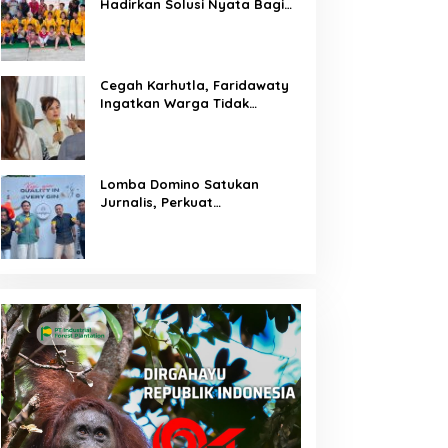
Hadirkan Solusi Nyata Bagi
Warga
Cegah Karhutla, Faridawaty
Ingatkan Warga Tidak
Membuka Lahan dengan
Membakar
Lomba Domino Satukan
Jurnalis, Perkuat
Kebersamaan Bersama
Pelaku UMKM