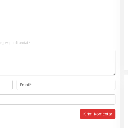
ng wajib ditandai
*