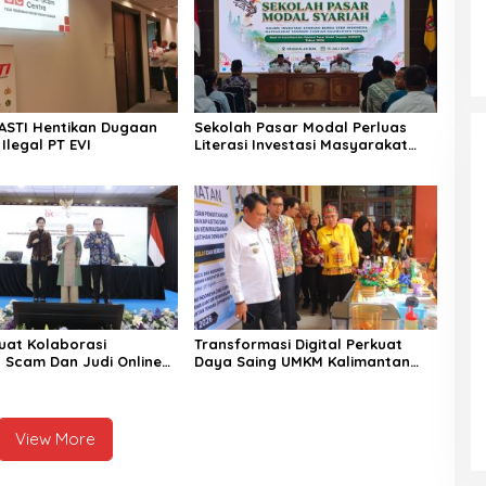
ASTI Hentikan Dugaan
Sekolah Pasar Modal Perluas
 Ilegal PT EVI
Literasi Investasi Masyarakat
Kobar
uat Kolaborasi
Transformasi Digital Perkuat
 Scam Dan Judi Online
Daya Saing UMKM Kalimantan
l Bersama Perbankan
Tengah
View More