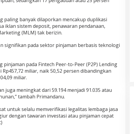
empuan, sedangkan 17 pengaduan atau 25 persen
ng paling banyak dilaporkan mencakup duplikasi
asa iklan sistem deposit, penawaran pendanaan,
arketing (MLM) tak berizin.
an signifikan pada sektor pinjaman berbasis teknologi
g pinjaman pada Fintech Peer-to-Peer (P2P) Lending
 Rp457,72 miliar, naik 50,52 persen dibandingkan
4,09 miliar.
n juga meningkat dari 59.194 menjadi 91.035 atau
ahunan,” tambah Primandanu.
 untuk selalu memverifikasi legalitas lembaga jasa
iur dengan tawaran investasi atau pinjaman cepat
t)