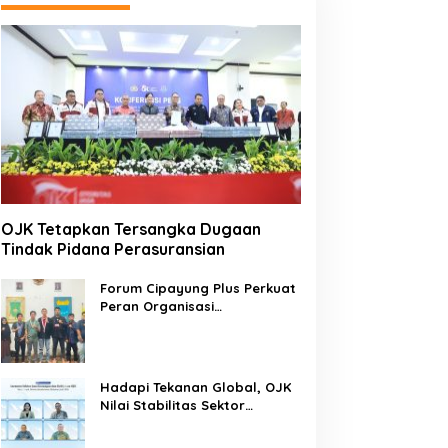
OJK Tetapkan Tersangka Dugaan
Tindak Pidana Perasuransian
Forum Cipayung Plus Perkuat
Peran Organisasi
Kepemudaan dan
Kemahasiswaan sebagai
Mitra Kritis Pemerintah
Hadapi Tekanan Global, OJK
Nilai Stabilitas Sektor
Keuangan Tetap Terjaga