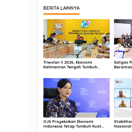
BERITA LAINNYA
Triwulan II 2026, Ekonomi
Satgas P
Kalimantan Tengah Tumbuh
Berantas
Positif 3,53 Persen
Keuangan
OJK Proyeksikan Ekonomi
Stabilit
Indonesia Tetap Tumbuh Kuat
Nasional
Sepanjang Triwulan II 2026
Tantanga