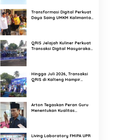
Transformasi Digital Perkuat
Daya Saing UMKM Kalimantan
Tengah
QRIS Jelajah Kuliner Perkuat
Transaksi Digital Masyarakat
Kalimantan Tengah
Hingga Juli 2026, Transaksi
QRIS di Kalteng Hampir
Sentuh Dua Puluh Juta
Arton Tegaskan Peran Guru
Menentukan Kualitas
Generasi Masa Depan
Kalteng
Living Laboratory FMIPA UPR