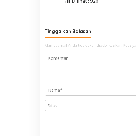
DIlihat :
926
Tinggalkan Balasan
Alamat email Anda tidak akan dipublikasikan.
Ruas ya