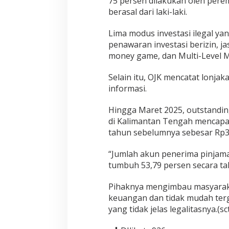
75 persen dilakukan oleh per
berasal dari laki-laki.
Lima modus investasi ilegal ya
penawaran investasi berizin, j
money game, dan Multi-Level M
Selain itu, OJK mencatat lonjak
informasi.
Hingga Maret 2025, outstandin
di Kalimantan Tengah mencapai
tahun sebelumnya sebesar Rp30
“Jumlah akun penerima pinjama
tumbuh 53,79 persen secara t
Pihaknya mengimbau masyarakat
keuangan dan tidak mudah terg
yang tidak jelas legalitasnya.(sc