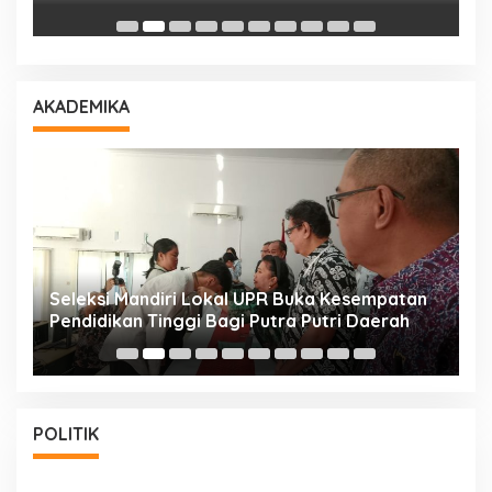
AKADEMIKA
i
Seleksi Mandiri Lokal UPR Buka Kesempatan
S
Pendidikan Tinggi Bagi Putra Putri Daerah
K
POLITIK