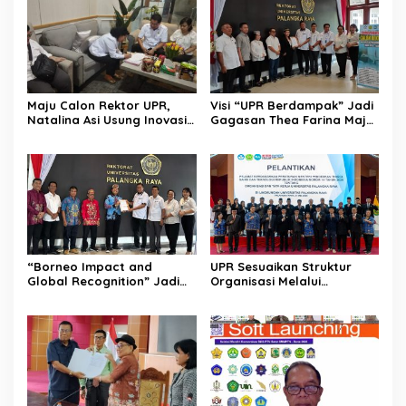
Maju Calon Rektor UPR,
Visi “UPR Berdampak” Jadi
Natalina Asi Usung Inovasi
Gagasan Thea Farina Maju
Global Berlandaskan
di Pencalonan Rektor UPR
Falsafah Huma Betang
“Borneo Impact and
UPR Sesuaikan Struktur
Global Recognition” Jadi
Organisasi Melalui
Visi Prof Bhayu Rhama
Pelantikan Pejabat Baru
Maju di Pencalonan Rektor
UPR