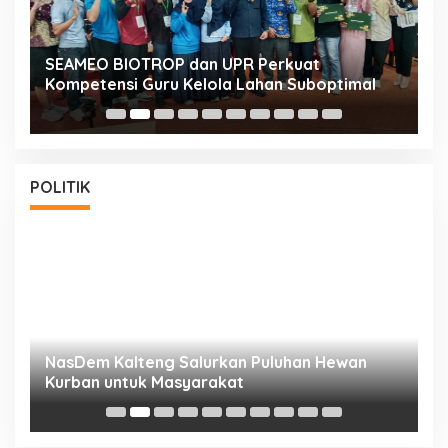
n
SEAMEO BIOTROP dan UPR Perkuat
K
Kompetensi Guru Kelola Lahan Suboptimal
K
POLITIK
NasDem Kalteng Salurkan Puluhan Hewan
N
Kurban untuk Masyarakat
P