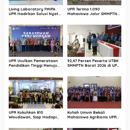
Living Laboratory FMIPA
UPR Terima 1.090
UPR Hadirkan Solusi Nyata
Mahasiswa Jalur SMMPTN
Bagi Warga
Barat 2026
UPR Usulkan Pemerataan
92,47 Persen Peserta UTBK
Pendidikan Tinggi Menuju
SMMPTN Barat 2026 di UPR
Indonesia Emas 2045
Berasal dari Kalteng
UPR Kukuhkan 810
Kuliah Umum Bekali
Wisudawan, Siap Hadapi
Mahasiswa Agribisnis UPR
Tantangan Global
Jadi Wirausaha