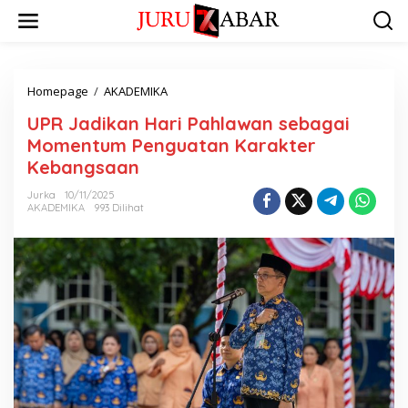
Homepage
/
AKADEMIKA
UPR Jadikan Hari Pahlawan sebagai
Momentum Penguatan Karakter
Kebangsaan
Jurka
10/11/2025
AKADEMIKA
993 Dilihat