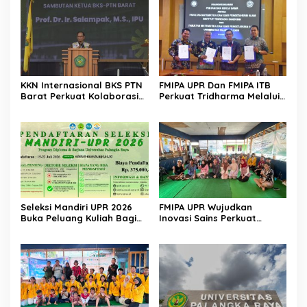
KKN Internasional BKS PTN
FMIPA UPR Dan FMIPA ITB
Barat Perkuat Kolaborasi
Perkuat Tridharma Melalui
Global
Kemitraan Strategis
Seleksi Mandiri UPR 2026
FMIPA UPR Wujudkan
Buka Peluang Kuliah Bagi
Inovasi Sains Perkuat
Lulusan Sekolah Menengah
Pengembangan UMKM
Berbasis Teknologi Digital