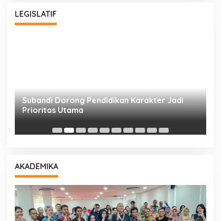
LEGISLATIF
Subandi Dorong Pendidikan Karakter Jadi
T
Prioritas Utama
D
AKADEMIKA