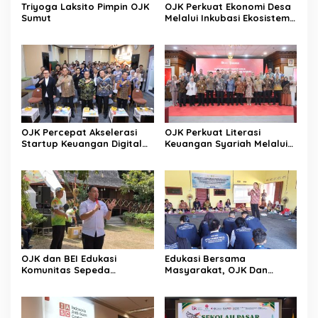
Triyoga Laksito Pimpin OJK
OJK Perkuat Ekonomi Desa
Sumut
Melalui Inkubasi Ekosistem
Keuangan Inklusif
OJK Percepat Akselerasi
OJK Perkuat Literasi
Startup Keuangan Digital
Keuangan Syariah Melalui
Berdaya Saing Global
Tiga Agenda Strategis
Nasional
OJK dan BEI Edukasi
Edukasi Bersama
Komunitas Sepeda
Masyarakat, OJK Dan
Tingkatkan Inklusi Investasi
BKKBN Perkuat Literasi
Pasar Modal
Keuangan Keluarga