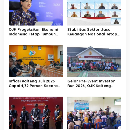
OJK Proyeksikan Ekonomi
Stabilitas Sektor Jasa
Indonesia Tetap Tumbuh
Keuangan Nasional Tetap
Kuat Sepanjang Triwulan II
Terjaga Ditengah
2026
Tantangan Global 2026
Inflasi Kalteng Juli 2026
Gelar Pre-Event Investor
Capai 4,32 Persen Secara
Run 2026, OJK Kalteng
Tahunan
Tingkatkan Literasi
Investasi Pasar Modal