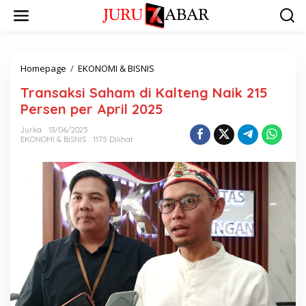
Homepage
/
EKONOMI & BISNIS
Transaksi Saham di Kalteng Naik 215
Persen per April 2025
Jurka
13/06/2025
EKONOMI & BISNIS
1175 Dilihat