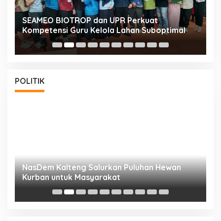
n
SEAMEO BIOTROP dan UPR Perkuat
K
Kompetensi Guru Kelola Lahan Suboptimal
K
POLITIK
NasDem Kalteng Salurkan Puluhan Hewan
N
Kurban untuk Masyarakat
P