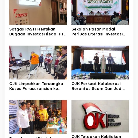
Satgas PASTI Hentikan
Sekolah Pasar Modal
Dugaan Investasi Ilegal PT
Perluas Literasi Investasi
EVI
Masyarakat Kobar
OJK Limpahkan Tersangka
OJK Perkuat Kolaborasi
Kasus Perasuransian ke
Berantas Scam Dan Judi
Kejari Jaksel
Online Nasional Bersama
Perbankan
OJK Tetapkan Kebijakan