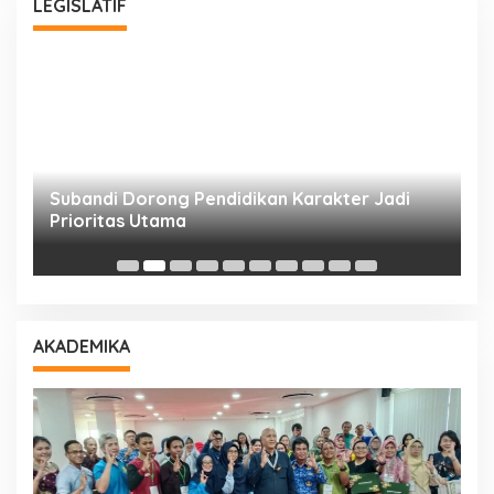
LEGISLATIF
Subandi Dorong Pendidikan Karakter Jadi
T
Prioritas Utama
D
AKADEMIKA