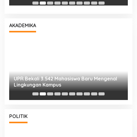
AKADEMIKA
UPR Bekali 3.542 Mahasiswa Baru Mengenal
M
Lingkungan Kampus
S
POLITIK