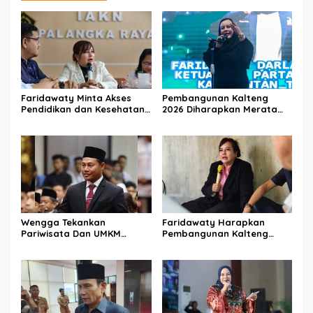
Faridawaty Minta Akses
Pembangunan Kalteng
Pendidikan dan Kesehatan
2026 Diharapkan Merata
Merata di Kalteng
Hingga Wilayah Pedalaman
Wengga Tekankan
Faridawaty Harapkan
Pariwisata Dan UMKM
Pembangunan Kalteng
Tumbuh Bersama Demi
Merata Hingga Wilayah
Ekonomi Daerah
Pelosok