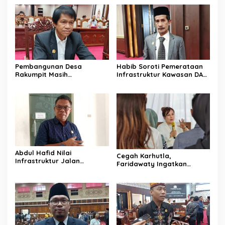
Pembangunan Desa
Habib Soroti Pemerataan
Rakumpit Masih
Infrastruktur Kawasan DAS
Memerlukan Perhatian
Barito Masih Belum Optimal
Pemerintah
Abdul Hafid Nilai
Cegah Karhutla,
Infrastruktur Jalan
Faridawaty Ingatkan
Percepat Pertumbuhan
Warga Tidak Membuka
Ekonomi Masyarakat
Lahan dengan Membakar
Pedesaan