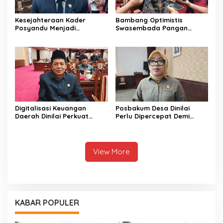
Kesejahteraan Kader
Bambang Optimistis
Posyandu Menjadi
Swasembada Pangan
Perhatian Anggota DPRD
Dapat Terwujud Melalui
Kalteng ini
Sinergi Bersama
Digitalisasi Keuangan
Posbakum Desa Dinilai
Daerah Dinilai Perkuat
Perlu Dipercepat Demi
Peningkatan PAD Kalteng
Akses Keadilan Masyarakat
View More
KABAR POPULER