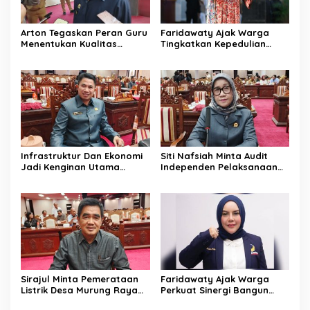
Arton Tegaskan Peran Guru
Faridawaty Ajak Warga
Menentukan Kualitas
Tingkatkan Kepedulian
Generasi Masa Depan
Terhadap Kesehatan
Kalteng
Selama Musim Kemarau
Infrastruktur Dan Ekonomi
Siti Nafsiah Minta Audit
Jadi Kenginan Utama
Independen Pelaksanaan
Masyarakat Kalteng
Program CSR Perusahaan
Sirajul Minta Pemerataan
Faridawaty Ajak Warga
Listrik Desa Murung Raya
Perkuat Sinergi Bangun
Segera Dipercepat
Palangka Raya Bersama