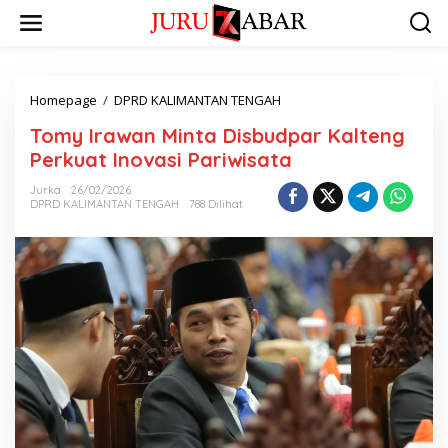
Homepage
/
DPRD KALIMANTAN TENGAH
Tomy Irawan Minta Disbudpar Kalteng
Perkuat Inovasi Pariwisata
Jurka
26/02/2026
DPRD KALIMANTAN TENGAH
788 Dilihat