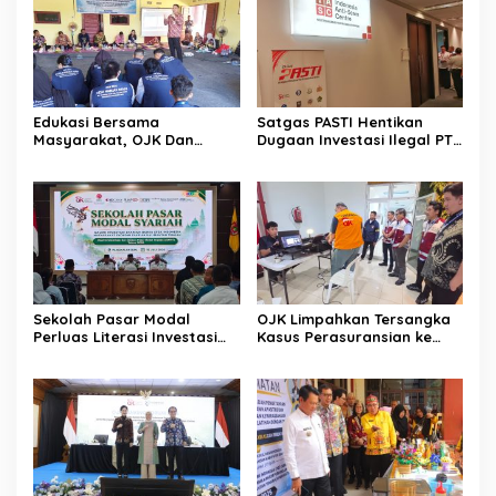
Edukasi Bersama
Satgas PASTI Hentikan
Masyarakat, OJK Dan
Dugaan Investasi Ilegal PT
BKKBN Perkuat Literasi
EVI
Keuangan Keluarga
Sekolah Pasar Modal
OJK Limpahkan Tersangka
Perluas Literasi Investasi
Kasus Perasuransian ke
Masyarakat Kobar
Kejari Jaksel