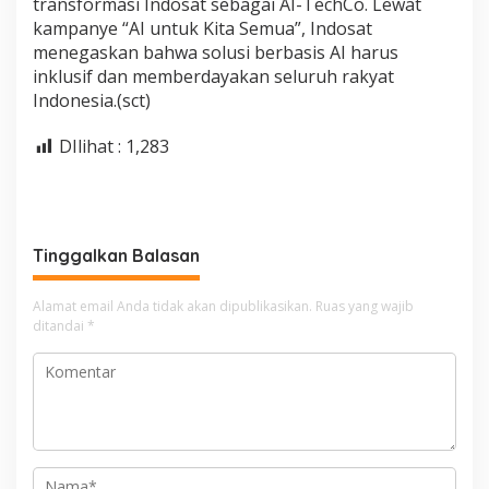
transformasi Indosat sebagai AI-TechCo. Lewat
kampanye “AI untuk Kita Semua”, Indosat
menegaskan bahwa solusi berbasis AI harus
inklusif dan memberdayakan seluruh rakyat
Indonesia.(sct)
DIlihat :
1,283
Tinggalkan Balasan
Alamat email Anda tidak akan dipublikasikan.
Ruas yang wajib
ditandai
*