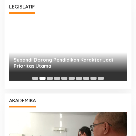
LEGISLATIF
Subandi Dorong Pendidikan Karakter Jadi
T
Prioritas Utama
D
AKADEMIKA