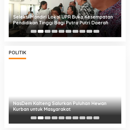
i
Seleksi Mandiri Lokal UPR Buka Kesempatan
S
Pendidikan Tinggi Bagi Putra Putri Daerah
K
POLITIK
NasDem Kalteng Salurkan Puluhan Hewan
N
Kurban untuk Masyarakat
P