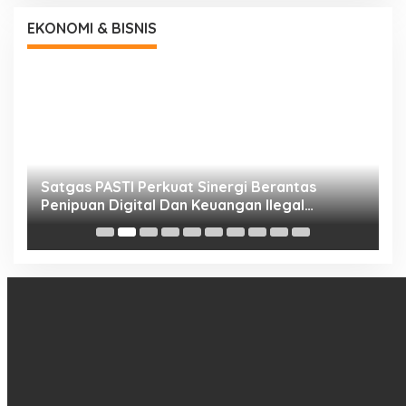
EKONOMI & BISNIS
h
Satgas PASTI Perkuat Sinergi Berantas
P
Penipuan Digital Dan Keuangan Ilegal
B
Nasional