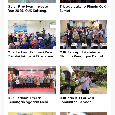
Gelar Pre-Event Investor
Triyoga Laksito Pimpin OJK
Run 2026, OJK Kalteng
Sumut
Tingkatkan Literasi
Investasi Pasar Modal
OJK Perkuat Ekonomi Desa
OJK Percepat Akselerasi
Melalui Inkubasi Ekosistem
Startup Keuangan Digital
Keuangan Inklusif
Berdaya Saing Global
OJK Perkuat Literasi
OJK dan BEI Edukasi
Keuangan Syariah Melalui
Komunitas Sepeda
Tiga Agenda Strategis
Tingkatkan Inklusi Investasi
Nasional
Pasar Modal