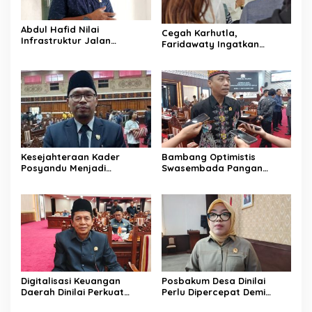
Abdul Hafid Nilai
Cegah Karhutla,
Infrastruktur Jalan
Faridawaty Ingatkan
Percepat Pertumbuhan
Warga Tidak Membuka
Ekonomi Masyarakat
Lahan dengan Membakar
Pedesaan
Kesejahteraan Kader
Bambang Optimistis
Posyandu Menjadi
Swasembada Pangan
Perhatian Anggota DPRD
Dapat Terwujud Melalui
Kalteng ini
Sinergi Bersama
Digitalisasi Keuangan
Posbakum Desa Dinilai
Daerah Dinilai Perkuat
Perlu Dipercepat Demi
Peningkatan PAD Kalteng
Akses Keadilan Masyarakat