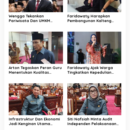
Wengga Tekankan
Faridawaty Harapkan
Pariwisata Dan UMKM
Pembangunan Kalteng
Tumbuh Bersama Demi
Merata Hingga Wilayah
Ekonomi Daerah
Pelosok
Arton Tegaskan Peran Guru
Faridawaty Ajak Warga
Menentukan Kualitas
Tingkatkan Kepedulian
Generasi Masa Depan
Terhadap Kesehatan
Kalteng
Selama Musim Kemarau
Infrastruktur Dan Ekonomi
Siti Nafsiah Minta Audit
Jadi Kenginan Utama
Independen Pelaksanaan
Masyarakat Kalteng
Program CSR Perusahaan