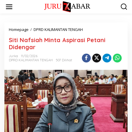
Homepage
/
DPRD KALIMANTAN TENGAH
Siti Nafsiah Minta Aspirasi Petani
Didengar
Jurka
11/02/2026
DPRD KALIMANTAN TENGAH
507 Dilihat