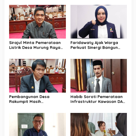
Sirajul Minta Pemerataan
Faridawaty Ajak Warga
Listrik Desa Murung Raya
Perkuat Sinergi Bangun
Segera Dipercepat
Palangka Raya Bersama
Pembangunan Desa
Habib Soroti Pemerataan
Rakumpit Masih
Infrastruktur Kawasan DAS
Memerlukan Perhatian
Barito Masih Belum Optimal
Pemerintah