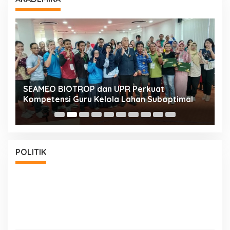
n
SEAMEO BIOTROP dan UPR Perkuat
K
Kompetensi Guru Kelola Lahan Suboptimal
K
POLITIK