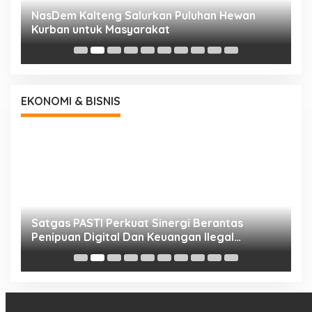
NasDem Kalteng Salurkan Puluhan Hewan
N
Kurban untuk Masyarakat
P
EKONOMI & BISNIS
h
Satgas PASTI Perkuat Sinergi Berantas
P
Penipuan Digital Dan Keuangan Ilegal
B
Nasional