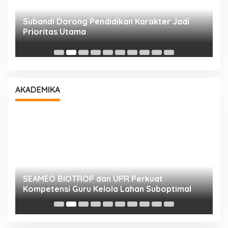
Subandi Dorong Pendidikan Karakter Jadi
T
Prioritas Utama
D
AKADEMIKA
n
SEAMEO BIOTROP dan UPR Perkuat
K
Kompetensi Guru Kelola Lahan Suboptimal
K