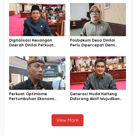
Kalteng ini
Sinergi Bersama
Digitalisasi Keuangan
Posbakum Desa Dinilai
Daerah Dinilai Perkuat
Perlu Dipercepat Demi
Peningkatan PAD Kalteng
Akses Keadilan Masyarakat
Perkuat Optimisme
Generasi Muda Kalteng
Pertumbuhan Ekonomi
Didorong Aktif Wujudkan
Daerah Melalui Peningkan
Pembangunan Daerah
Investasi di Kalteng
View More