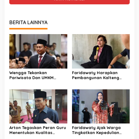
BERITA LAINNYA
Wengga Tekankan
Faridawaty Harapkan
Pariwisata Dan UMKM
Pembangunan Kalteng
Tumbuh Bersama Demi
Merata Hingga Wilayah
Ekonomi Daerah
Pelosok
Arton Tegaskan Peran Guru
Faridawaty Ajak Warga
Menentukan Kualitas
Tingkatkan Kepedulian
Generasi Masa Depan
Terhadap Kesehatan