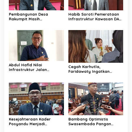
Pembangunan Desa
Habib Soroti Pemerataan
Rakumpit Masih
Infrastruktur Kawasan DAS
Memerlukan Perhatian
Barito Masih Belum Optimal
Pemerintah
Abdul Hafid Nilai
Cegah Karhutla,
Infrastruktur Jalan
Faridawaty Ingatkan
Percepat Pertumbuhan
Warga Tidak Membuka
Ekonomi Masyarakat
Lahan dengan Membakar
Pedesaan
Kesejahteraan Kader
Bambang Optimistis
Posyandu Menjadi
Swasembada Pangan
Perhatian Anggota DPRD
Dapat Terwujud Melalui