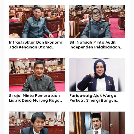
Kalteng
Selama Musim Kemarau
Infrastruktur Dan Ekonomi
Siti Nafsiah Minta Audit
Jadi Kenginan Utama
Independen Pelaksanaan
Masyarakat Kalteng
Program CSR Perusahaan
Sirajul Minta Pemerataan
Faridawaty Ajak Warga
Listrik Desa Murung Raya
Perkuat Sinergi Bangun
Segera Dipercepat
Palangka Raya Bersama