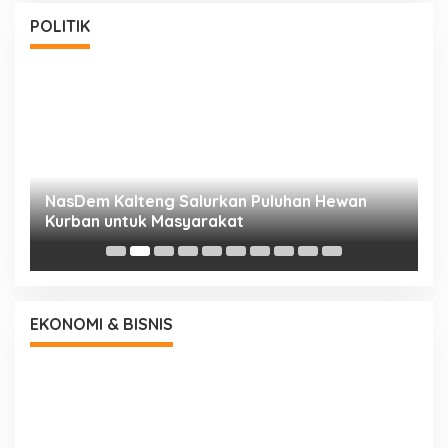
POLITIK
NasDem Kalteng Salurkan Puluhan Hewan
N
Kurban untuk Masyarakat
P
EKONOMI & BISNIS