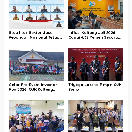
Stabilitas Sektor Jasa
Inflasi Kalteng Juli 2026
Keuangan Nasional Tetap
Capai 4,32 Persen Secara
Terjaga Ditengah
Tahunan
Tantangan Global 2026
Gelar Pre-Event Investor
Triyoga Laksito Pimpin OJK
Run 2026, OJK Kalteng
Sumut
Tingkatkan Literasi
Investasi Pasar Modal