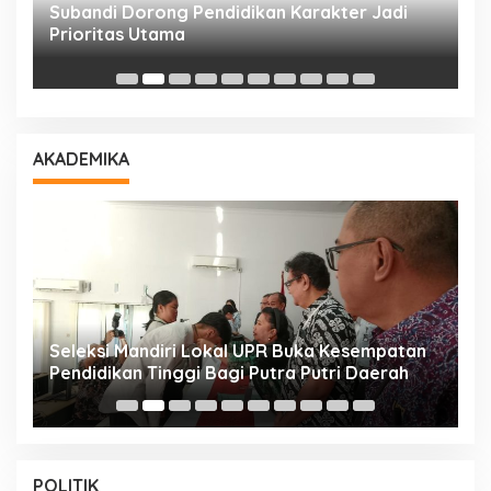
Subandi Dorong Pendidikan Karakter Jadi
T
Prioritas Utama
D
AKADEMIKA
i
Seleksi Mandiri Lokal UPR Buka Kesempatan
S
Pendidikan Tinggi Bagi Putra Putri Daerah
K
POLITIK