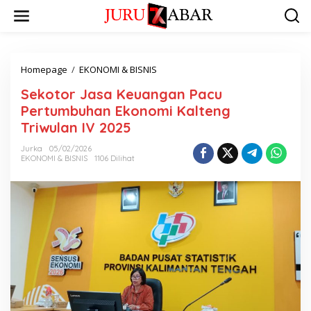
Homepage
/
EKONOMI & BISNIS
Sekotor Jasa Keuangan Pacu
Pertumbuhan Ekonomi Kalteng
Triwulan IV 2025
Jurka
05/02/2026
EKONOMI & BISNIS
1106 Dilihat