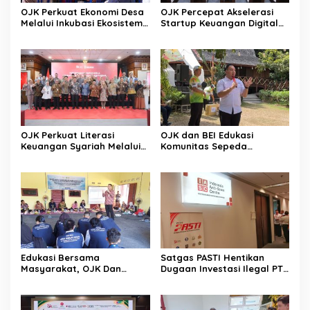
OJK Perkuat Ekonomi Desa
OJK Percepat Akselerasi
Melalui Inkubasi Ekosistem
Startup Keuangan Digital
Keuangan Inklusif
Berdaya Saing Global
OJK Perkuat Literasi
OJK dan BEI Edukasi
Keuangan Syariah Melalui
Komunitas Sepeda
Tiga Agenda Strategis
Tingkatkan Inklusi Investasi
Nasional
Pasar Modal
Edukasi Bersama
Satgas PASTI Hentikan
Masyarakat, OJK Dan
Dugaan Investasi Ilegal PT
BKKBN Perkuat Literasi
EVI
Keuangan Keluarga