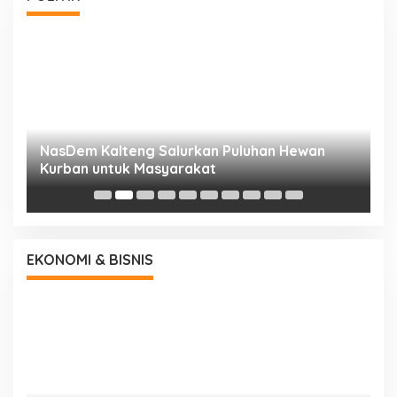
NasDem Kalteng Salurkan Puluhan Hewan
N
Kurban untuk Masyarakat
P
EKONOMI & BISNIS