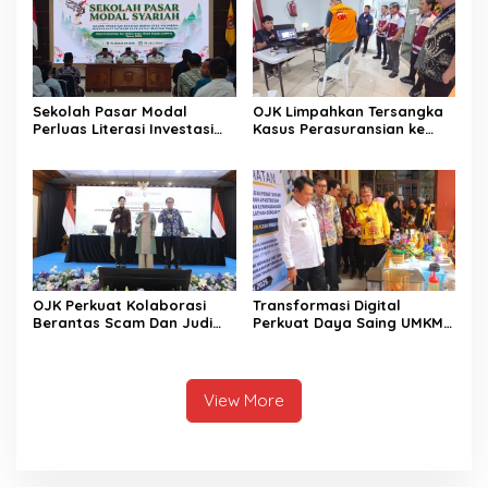
Sekolah Pasar Modal
OJK Limpahkan Tersangka
Perluas Literasi Investasi
Kasus Perasuransian ke
Masyarakat Kobar
Kejari Jaksel
OJK Perkuat Kolaborasi
Transformasi Digital
Berantas Scam Dan Judi
Perkuat Daya Saing UMKM
Online Nasional Bersama
Kalimantan Tengah
Perbankan
View More