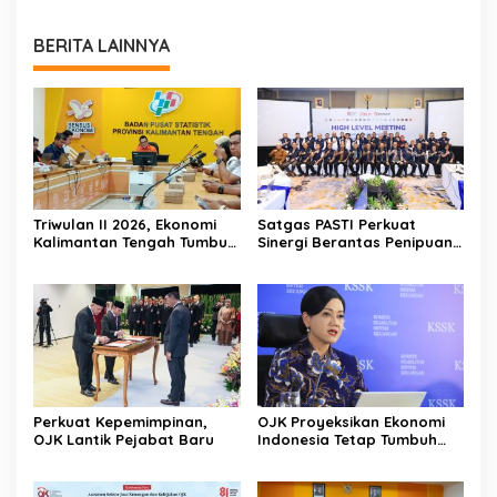
BERITA LAINNYA
Triwulan II 2026, Ekonomi
Satgas PASTI Perkuat
Kalimantan Tengah Tumbuh
Sinergi Berantas Penipuan
Positif 3,53 Persen
Digital Dan Keuangan Ilegal
Nasional
Perkuat Kepemimpinan,
OJK Proyeksikan Ekonomi
OJK Lantik Pejabat Baru
Indonesia Tetap Tumbuh
Kuat Sepanjang Triwulan II
2026