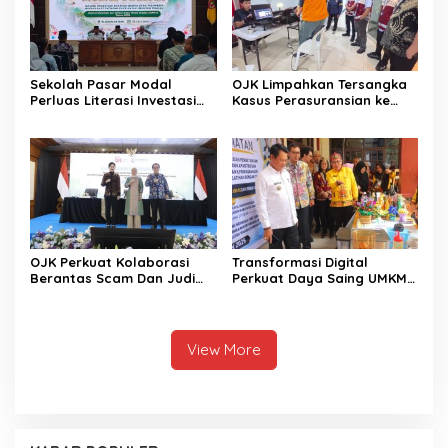
Sekolah Pasar Modal
OJK Limpahkan Tersangka
Perluas Literasi Investasi
Kasus Perasuransian ke
Masyarakat Kobar
Kejari Jaksel
OJK Perkuat Kolaborasi
Transformasi Digital
Berantas Scam Dan Judi
Perkuat Daya Saing UMKM
Online Nasional Bersama
Kalimantan Tengah
Perbankan
View More