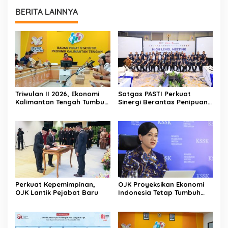
BERITA LAINNYA
Triwulan II 2026, Ekonomi
Satgas PASTI Perkuat
Kalimantan Tengah Tumbuh
Sinergi Berantas Penipuan
Positif 3,53 Persen
Digital Dan Keuangan Ilegal
Nasional
Perkuat Kepemimpinan,
OJK Proyeksikan Ekonomi
OJK Lantik Pejabat Baru
Indonesia Tetap Tumbuh
Kuat Sepanjang Triwulan II
2026