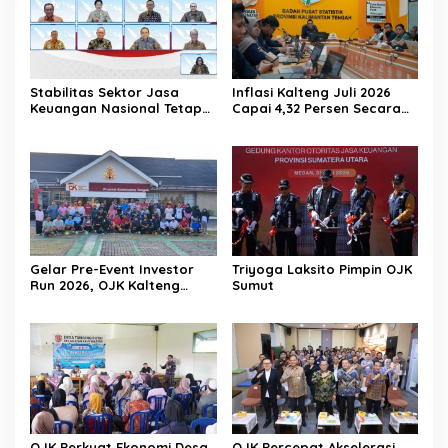
Stabilitas Sektor Jasa
Inflasi Kalteng Juli 2026
Keuangan Nasional Tetap
Capai 4,32 Persen Secara
Terjaga Ditengah
Tahunan
Tantangan Global 2026
Gelar Pre-Event Investor
Triyoga Laksito Pimpin OJK
Run 2026, OJK Kalteng
Sumut
Tingkatkan Literasi
Investasi Pasar Modal
OJK Perkuat Ekonomi Desa
OJK Percepat Akselerasi