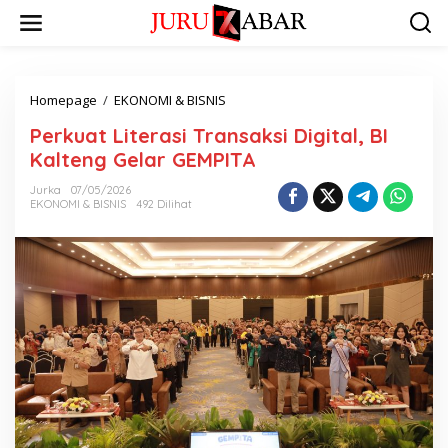
Homepage
/
EKONOMI & BISNIS
Perkuat Literasi Transaksi Digital, BI
Kalteng Gelar GEMPITA
Jurka
07/05/2026
EKONOMI & BISNIS
492 Dilihat