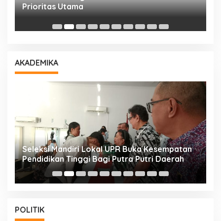
T
Prioritas Utama
D
AKADEMIKA
i
Seleksi Mandiri Lokal UPR Buka Kesempatan
S
Pendidikan Tinggi Bagi Putra Putri Daerah
K
POLITIK