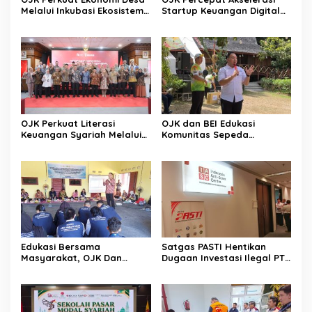
Melalui Inkubasi Ekosistem
Startup Keuangan Digital
Keuangan Inklusif
Berdaya Saing Global
OJK Perkuat Literasi
OJK dan BEI Edukasi
Keuangan Syariah Melalui
Komunitas Sepeda
Tiga Agenda Strategis
Tingkatkan Inklusi Investasi
Nasional
Pasar Modal
Edukasi Bersama
Satgas PASTI Hentikan
Masyarakat, OJK Dan
Dugaan Investasi Ilegal PT
BKKBN Perkuat Literasi
EVI
Keuangan Keluarga