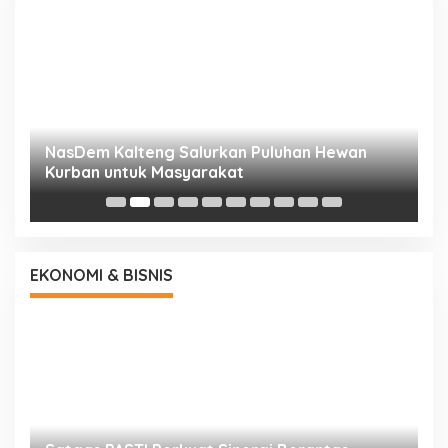
NasDem Kalteng Salurkan Puluhan Hewan
N
Kurban untuk Masyarakat
P
EKONOMI & BISNIS